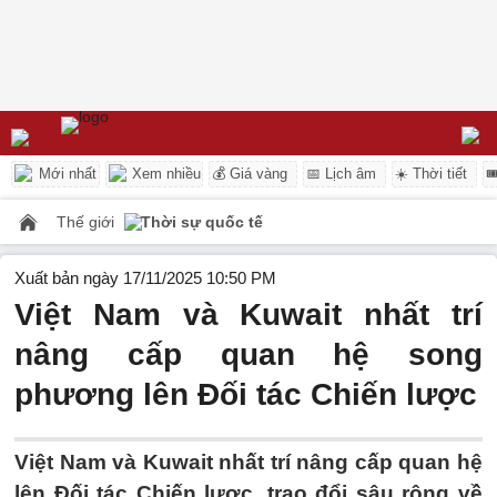
Mới nhất
Xem nhiều
💰 Giá vàng
📅 Lịch âm
☀️ Thời tiết

Thế giới
Thời sự quốc tế
Xuất bản ngày 17/11/2025 10:50 PM
Việt Nam và Kuwait nhất trí
nâng cấp quan hệ song
phương lên Đối tác Chiến lược
Việt Nam và Kuwait nhất trí nâng cấp quan hệ
lên Đối tác Chiến lược, trao đổi sâu rộng về