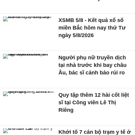
XSMB 5/8 - Kết quả xổ số
miền Bắc hôm nay thứ Tư
ngày 5/8/2026
Người phụ nữ truyền dịch
tại nhà trước khi bay châu
Âu, bác sĩ cảnh báo rủi ro
Quy tập thêm 12 hài cốt liệt
sĩ tại Công viên Lê Thị
Riêng
Khởi tố 7 cán bộ trạm y tế ở