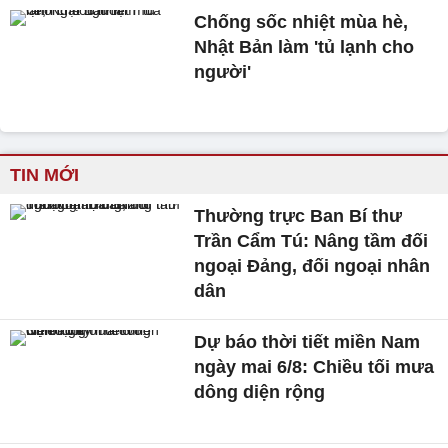
Chống sốc nhiệt mùa hè,
Nhật Bản làm 'tủ lạnh cho
người'
TIN MỚI
Thường trực Ban Bí thư
Trần Cẩm Tú: Nâng tầm đối
ngoại Đảng, đối ngoại nhân
dân
Dự báo thời tiết miền Nam
ngày mai 6/8: Chiều tối mưa
dông diện rộng