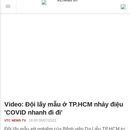
Video: Đội lấy mẫu ở TP.HCM nhảy điệu
'COVID nhanh đi đi'
16:00 06/07/2021
VTC NEWS TV
Đội lấy mẫu xét nghiệm của Bệnh viện Da Liễu TP.HCM tự