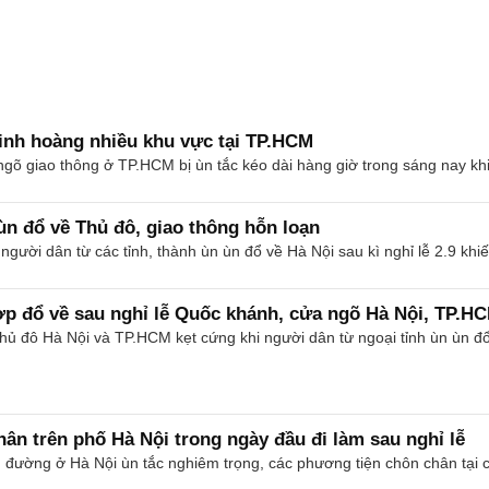
 kinh hoàng nhiều khu vực tại TP.HCM
gõ giao thông ở TP.HCM bị ùn tắc kéo dài hàng giờ trong sáng nay khi 
ùn đổ về Thủ đô, giao thông hỗn loạn
 người dân từ các tỉnh, thành ùn ùn đổ về Hà Nội sau kì nghỉ lễ 2.9 kh
 đổ về sau nghỉ lễ Quốc khánh, cửa ngõ Hà Nội, TP.HC
ủ đô Hà Nội và TP.HCM kẹt cứng khi người dân từ ngoại tỉnh ùn ùn đổ 
ân trên phố Hà Nội trong ngày đầu đi làm sau nghỉ lễ
n đường ở Hà Nội ùn tắc nghiêm trọng, các phương tiện chôn chân tại c