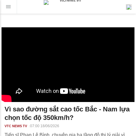
Vì sao đường sắt cao tốc Bắc - Nam lựa
chọn tốc độ 350km/h?
07:00 18/06/2026
VTC NEWS TV
Tiến sĩ Phan Lê Bình, chuyên gia hạ tầng đô thị lý giải vì