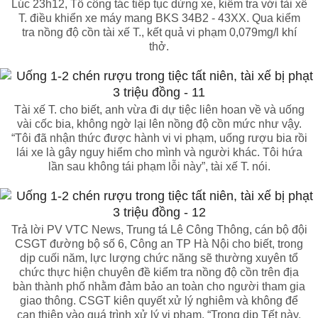
Lúc 23h12, Tổ công tác tiếp tục dừng xe, kiểm tra với tài xế
T. điều khiển xe máy mang BKS 34B2 - 43XX. Qua kiểm
tra nồng độ cồn tài xế T., kết quả vi phạm 0,079mg/l khí
thở.
Tài xế T. cho biết, anh vừa đi dự tiệc liên hoan về và uống
vài cốc bia, không ngờ lại lên nồng độ cồn mức như vậy.
“Tôi đã nhận thức được hành vi vi phạm, uống rượu bia rồi
lái xe là gây nguy hiểm cho mình và người khác. Tôi hứa
lần sau không tái phạm lỗi này”, tài xế T. nói.
Trả lời PV VTC News, Trung tá Lê Công Thông, cán bộ đội
CSGT đường bộ số 6, Công an TP Hà Nội cho biết, trong
dịp cuối năm, lực lượng chức năng sẽ thường xuyên tổ
chức thực hiện chuyên đề kiểm tra nồng độ cồn trên địa
bàn thành phố nhằm đảm bảo an toàn cho người tham gia
giao thông. CSGT kiên quyết xử lý nghiêm và không để
can thiệp vào quá trình xử lý vi phạm. “Trong dịp Tết này,