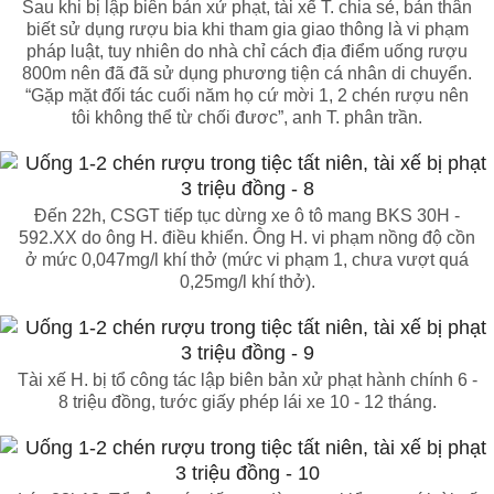
Sau khi bị lập biên bản xử phạt, tài xế T. chia sẻ, bản thân
biết sử dụng rượu bia khi tham gia giao thông là vi phạm
pháp luật, tuy nhiên do nhà chỉ cách địa điểm uống rượu
800m nên đã đã sử dụng phương tiện cá nhân di chuyển.
“Gặp mặt đối tác cuối năm họ cứ mời 1, 2 chén rượu nên
tôi không thể từ chối đươc”, anh T. phân trần.
Đến 22h, CSGT tiếp tục dừng xe ô tô mang BKS 30H -
592.XX do ông H. điều khiển. Ông H. vi phạm nồng độ cồn
ở mức 0,047mg/l khí thở (mức vi phạm 1, chưa vượt quá
0,25mg/l khí thở).
Tài xế H. bị tổ công tác lập biên bản xử phạt hành chính 6 -
8 triệu đồng, tước giấy phép lái xe 10 - 12 tháng.