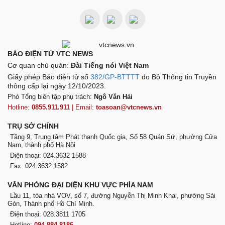
BÁO ĐIỆN TỬ VTC NEWS
Cơ quan chủ quản:
Đài Tiếng nói Việt Nam
Giấy phép Báo điện tử số
382/GP-BTTTT
do Bộ Thông tin Truyền
thông cấp lại ngày 12/10/2023.
Phó Tổng biên tập phụ trách:
Ngô Văn Hải
Hotline:
0855.911.911
| Email:
toasoan@vtcnews.vn
TRỤ SỞ CHÍNH
Tầng 9, Trung tâm Phát thanh Quốc gia, Số 58 Quán Sứ, phường Cửa
Nam, thành phố Hà Nội
Điện thoại: 024.3632 1588
Fax: 024.3632 1582
VĂN PHÒNG ĐẠI DIỆN KHU VỰC PHÍA NAM
Lầu 11, tòa nhà VOV, số 7, đường Nguyễn Thị Minh Khai, phường Sài
Gòn, Thành phố Hồ Chí Minh.
Điện thoại: 028.3811 1705
Hotline:
094.884.8186