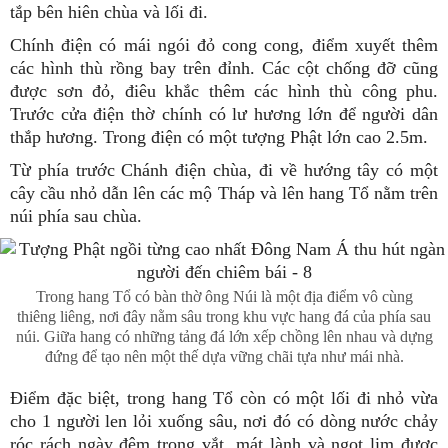
tắp bên hiên chùa và lối đi.
Chính điện có mái ngói đỏ cong cong, điểm xuyết thêm
các hình thù rồng bay trên đỉnh. Các cột chống đỡ cũng
được sơn đỏ, điêu khắc thêm các hình thù công phu.
Trước cửa điện thờ chính có lư hương lớn để người dân
thắp hương. Trong điện có một tượng Phật lớn cao 2.5m.
Từ phía trước Chánh điện chùa, đi về hướng tây có một
cây cầu nhỏ dẫn lên các mộ Tháp và lên hang Tổ nằm trên
núi phía sau chùa.
Trong hang Tổ có bàn thờ ông Núi là một địa điểm vô cùng
thiêng liêng, nơi đây nằm sâu trong khu vực hang đá của phía sau
núi. Giữa hang có những tảng đá lớn xếp chồng lên nhau và dựng
đứng để tạo nên một thế dựa vững chãi tựa như mái nhà.
Điểm đặc biệt, trong hang Tổ còn có một lối đi nhỏ vừa
cho 1 người len lỏi xuống sâu, nơi đó có dòng nước chảy
róc rách ngày đêm trong vắt, mát lành và ngọt lịm được