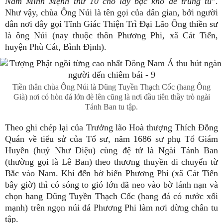
Năm Minh Mệnh thứ 10 cho lấy bạc kho để trùng tu
”.
Như vậy, chùa Ông Núi là tên gọi của dân gian, bởi người
dân nơi đây gọi Tĩnh Giác Thiện Trì Đại Lão Ông thiền sư
là ông Núi (nay thuộc thôn Phương Phi, xã Cát Tiến,
huyện Phù Cát, Bình Định).
Tiền thân chùa Ông Núi là Dũng Tuyền Thạch Cốc (hang Ông
Già) nơi có hòn đá lớn đè lên cũng là nơi đầu tiên thầy trò ngài
Tánh Ban tu tập.
Theo ghi chép lại của Trưởng lão Hoà thượng Thích Đỗng
Quán về tiểu sử của Tổ sư, năm 1686 sư phụ Tổ Giám
Huyền (huý Như Diệu) cùng đệ tử là Ngài Tánh Ban
(thường gọi là Lê Ban) theo thương thuyền di chuyển từ
Bắc vào Nam. Khi đến bờ biển Phương Phi (xã Cát Tiến
bây giờ) thì có sóng to gió lớn đã neo vào bờ lánh nạn và
chọn hang Dũng Tuyền Thạch Cốc (hang đá có nước xối
mạnh) trên ngọn núi đá Phương Phi làm nơi dừng chân tu
tập.