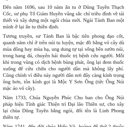
Đến năm 1696, sau 10 năm ẩn tu ở Dũng Tuyền Thạch
Cốc, sư phụ Tổ Giám Huyền vâng sắc chỉ triều đình về tái
thiết và xây dựng một ngôi chùa mới. Ngài Tánh Ban một
mình ở lại ẩn tu thiền định.
Tương truyền, sư Tánh Ban là bậc tiên phong đạo cốt,
quanh năm chỉ ở trên núi tu luyện, mặc đồ bằng vỏ cây dù
mùa đông hay mùa hạ, ung dung tự tại sống bên sườn núi,
trong hang đá, chuyên hái thuốc trị bệnh cứu người. Mỗi
khi trong vùng có dịch bệnh bùng phát, ông lại đem thuốc
xuống để cứu chữa cho người dân mà không lấy phí.
Cũng chính vì điều này người dân nơi đây càng kính trọng
ông hơn, tôn kính gọi là Mộc Y Sơn Ông (tức Ông Núi
mặc áo vỏ cây).
Năm 1733, Chúa Nguyễn Phúc Chu ban cho Ông Núi
pháp hiệu Tĩnh giác Thiện trì Đại lão Thiền sư, cho xây
lại chùa Dũng Tuyền bằng ngói, đổi tên là Linh Phong
thiền tự.
Năm 1741, đến đời chúa Hiếu Võ, hoàng đế thứ 2 thuộc