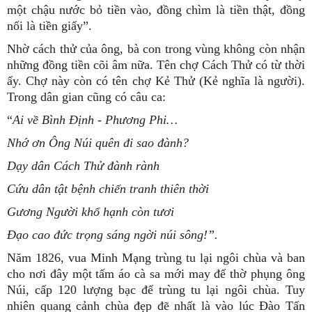
một chậu nước bỏ tiền vào, đồng chìm là tiền thật, đồng
nổi là tiền giấy”.
Nhờ cách thử của ông, bà con trong vùng không còn nhận
những đồng tiền cõi âm nữa. Tên chợ Cách Thử có từ thời
ấy. Chợ này còn có tên chợ Kẻ Thử (Kẻ nghĩa là người).
Trong dân gian cũng có câu ca:
“
Ai về Bình Định - Phương Phi…
Nhớ ơn Ông Núi quên đi sao đành?
Dạy dân Cách Thử đành rành
Cứu dân tật bệnh chiến tranh thiên thời
Gương Người khổ hạnh còn tươi
Đạo cao đức trọng sáng ngời núi sông!”.
Năm 1826, vua Minh Mạng trùng tu lại ngôi chùa và ban
cho nơi đây một tấm áo cà sa mới may để thờ phụng ông
Núi, cấp 120 lượng bạc để trùng tu lại ngôi chùa. Tuy
nhiên quang cảnh chùa đẹp đẽ nhất là vào lúc Đào Tấn