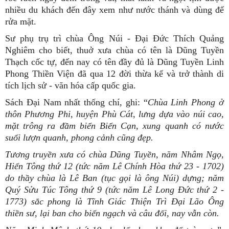
nhiều du khách đến đây xem như nước thánh và dùng để
rửa mặt.
Sư phụ trụ trì chùa Ông Núi - Đại Đức Thích Quảng
Nghiêm cho biết, thuở xưa chùa có tên là Dũng Tuyền
Thạch cốc tự, đến nay có tên đầy đủ là Dũng Tuyền Linh
Phong Thiền Viện đã qua 12 đời thừa kế và trở thành di
tích lịch sử - văn hóa cấp quốc gia.
Sách Đại Nam nhất thống chí, ghi: “
Chùa Linh Phong ở
thôn Phương Phi, huyện Phù Cát, lưng dựa vào núi cao,
mặt trông ra đầm biển Biển Cạn, xung quanh có nước
suối lượn quanh, phong cảnh cũng đẹp.
Tương truyền xưa có chùa Dũng Tuyền, năm Nhâm Ngọ,
Hiển Tông thứ 12 (tức năm Lê Chính Hòa thứ 23 - 1702)
do thầy chùa là Lê Ban (tục gọi là ông Núi) dựng; năm
Quý Sửu Túc Tông thứ 9 (tức năm Lê Long Đức thứ 2 -
1773) sắc phong là Tĩnh Giác Thiện Trì Đại Lão Ông
thiền sư, lại ban cho biển ngạch và câu đối, nay vẫn còn.