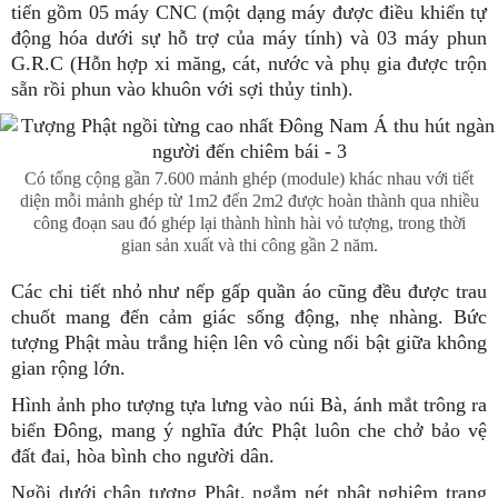
tiến gồm 05 máy CNC (một dạng máy được điều khiển tự
động hóa dưới sự hỗ trợ của máy tính) và 03 máy phun
G.R.C (Hỗn hợp xi măng, cát, nước và phụ gia được trộn
sẵn rồi phun vào khuôn với sợi thủy tinh).
Có tổng cộng gần 7.600 mảnh ghép (module) khác nhau với tiết
diện mỗi mảnh ghép từ 1m2 đến 2m2 được hoàn thành qua nhiều
công đoạn sau đó ghép lại thành hình hài vỏ tượng, trong thời
gian sản xuất và thi công gần 2 năm.
Các chi tiết nhỏ như nếp gấp quần áo cũng đều được trau
chuốt mang đến cảm giác sống động, nhẹ nhàng. Bức
tượng Phật màu trắng hiện lên vô cùng nổi bật giữa không
gian rộng lớn.
Hình ảnh pho tượng tựa lưng vào núi Bà, ánh mắt trông ra
biển Đông, mang ý nghĩa đức Phật luôn che chở bảo vệ
đất đai, hòa bình cho người dân.
Ngồi dưới chân tượng Phật, ngắm nét phật nghiêm trang