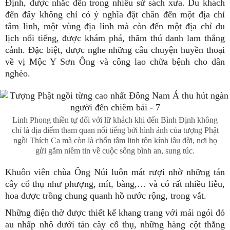
Định, được nhắc đến trong nhiều sử sách xưa. Du khách
đến đây không chỉ có ý nghĩa đặt chân đến một địa chỉ
tâm linh, một vùng địa linh mà còn đến một địa chỉ du
lịch nổi tiếng, được khám phá, thăm thú danh lam thắng
cảnh. Đặc biệt, được nghe những câu chuyện huyền thoại
về vị Mộc Y Sơn Ông và công lao chữa bệnh cho dân
nghèo.
Linh Phong thiền tự đối với lữ khách khi đến Bình Định không
chỉ là địa điểm tham quan nổi tiếng bởi hình ảnh của tượng Phật
ngồi Thích Ca mà còn là chốn tâm linh tôn kính lâu đời, nơi họ
gửi gắm niềm tin về cuộc sống bình an, sung túc.
Khuôn viên chùa Ông Núi luôn mát rượi nhờ những tán
cây cổ thụ như phượng, mít, bàng,… và có rất nhiều liễu,
hoa được trồng chung quanh hồ nước rộng, trong vắt.
Những điện thờ được thiết kế khang trang với mái ngói đỏ
au nhấp nhô dưới tán cây cổ thụ, những hàng cột thẳng