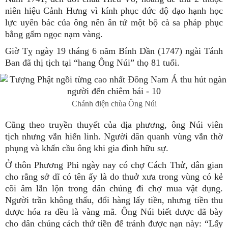
niên hiệu Cảnh Hưng vì kính phục đức độ đạo hạnh học
lực uyên bác của ông nên ân tứ một bộ cà sa pháp phục
bằng gấm ngọc nạm vàng.
Giờ Tỵ ngày 19 tháng 6 năm Bính Dần (1747) ngài Tánh
Ban đã thị tịch tại “hang Ông Núi” thọ 81 tuổi.
Chánh điện chùa Ông Núi
Cũng theo truyền thuyết của địa phương, ông Núi viên
tịch nhưng vẫn hiển linh. Người dân quanh vùng vẫn thờ
phụng và khấn cầu ông khi gia đình hữu sự.
Ở thôn Phương Phi ngày nay có chợ Cách Thử, dân gian
cho rằng sở dĩ có tên ấy là do thuở xưa trong vùng có kẻ
cõi âm lẫn lộn trong dân chúng đi chợ mua vật dụng.
Người trần không thấu, đổi hàng lấy tiền, nhưng tiền thu
được hóa ra đều là vàng mã. Ông Núi biết được đã bày
cho dân chúng cách thử tiền để tránh được nạn này: “Lấy