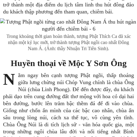
trở thành một địa điểm du lịch tâm linh thu hút đông đảo
du khách thập phương đến tham quan, chiêm bái.
Trong khoảng thời gian hoàn thành, tượng Phật Thích Ca đã xác
nhận một kỷ lục mới, trở thành tượng Phật ngồi cao nhất Đông
Nam Á. (Ảnh: thầy Nhuận Tri Tiên Sinh).
Huyền thoại về Mộc Y Sơn Ông
N
ằm ngay bên cạnh tượng Phật ngồi, thấp thoáng
giữa lưng chừng núi Chóp Vung chính là chùa Ông
Núi (chùa Linh Phong). Để đến được đây, du khách
phải dạo trên cung đường đất thơ mộng với hoa cỏ dại hai
bên đường, bước lên trăm bậc thềm đá để đi vào chùa.
Giống như chốn ẩn mình của các bậc cao nhân, chùa ẩn
sâu trong lòng núi, cách xa thế tục, vô cùng yên tĩnh.
Chùa Ông Núi là di tích lịch sử - văn hóa quốc gia, một
trong những ngôi chùa lâu đời và nổi tiếng nhất Bình