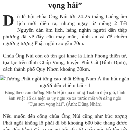
vọng hải”
D
ù lễ hội chùa Ông Núi tới 24-25 tháng Giêng âm
lịch mới diễn ra, nhưng ngay từ mồng 2 Tết
Nguyên đán âm lịch, hàng nghìn người dân thập
phương đã về đây cầu may mắn, bình an và để chiêm
ngưỡng tượng Phật ngồi cao gần 70m.
Chùa Ông Núi còn có tên gọi khác là Linh Phong thiền tự,
tọa lạc trên đỉnh Chóp Vung, huyện Phù Cát (Bình Định),
cách thành phố Quy Nhơn khoảng 30km.
Băng theo con đường Nhơn Hội qua những Tuabin điện gió, hình
ảnh Phật Tổ đã hiện ra uy nghi xa xa trước mắt với dáng ngồi
“Tựa sơn vọng hải”. (Ảnh: Dũng Nhân).
Nếu muốn đến cổng chùa Ông Núi cũng như bức tượng
Phật ngồi khổng lồ phải đi bộ khoảng 600 bậc thang được
xây đúc bằng đá, xi măng trải dài từ chân núi Bà lên tới