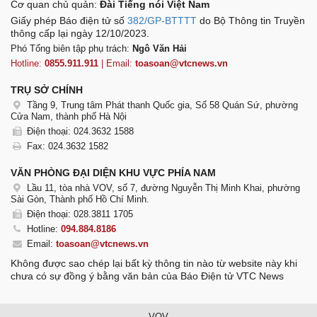
Cơ quan chủ quản:
Đài Tiếng nói Việt Nam
Giấy phép Báo điện tử số
382/GP-BTTTT
do Bộ Thông tin Truyền
thông cấp lại ngày 12/10/2023.
Phó Tổng biên tập phụ trách:
Ngô Văn Hải
Hotline:
0855.911.911
| Email:
toasoan@vtcnews.vn
TRỤ SỞ CHÍNH
Tầng 9, Trung tâm Phát thanh Quốc gia, Số 58 Quán Sứ, phường
Cửa Nam, thành phố Hà Nội
Điện thoại: 024.3632 1588
Fax: 024.3632 1582
VĂN PHÒNG ĐẠI DIỆN KHU VỰC PHÍA NAM
Lầu 11, tòa nhà VOV, số 7, đường Nguyễn Thị Minh Khai, phường
Sài Gòn, Thành phố Hồ Chí Minh.
Điện thoại: 028.3811 1705
Hotline:
094.884.8186
Email:
toasoan@vtcnews.vn
Không được sao chép lại bất kỳ thông tin nào từ website này khi
chưa có sự đồng ý bằng văn bản của Báo Điện tử VTC News
VOV