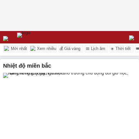
Mới nhất
Xem nhiều
💰 Giá vàng
📅 Lịch âm
☀️ Thời tiết

nhiệt độ miền bắc