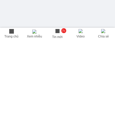
7+
Trang chủ
Xem nhiều
Video
Chia sẻ
Tin mới
THÔNG TIN HỮU ÍCH