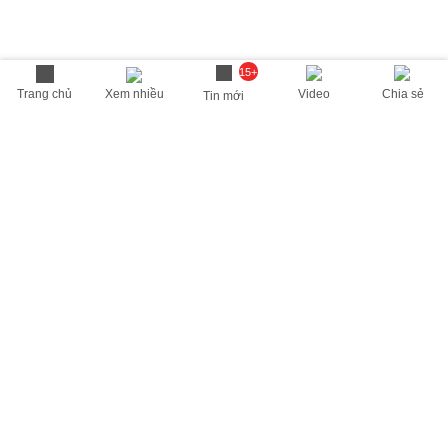
15+
Trang chủ
Xem nhiều
Video
Chia sẻ
Tin mới
THÔNG TIN HỮU ÍCH
Cập nhật nhanh các thông tin được quan tâm mỗi ngày