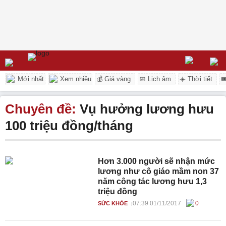
Mới nhất
Xem nhiều
💰 Giá vàng
📅 Lịch âm
☀️ Thời tiết

Chuyên đề:
Vụ hưởng lương hưu
100 triệu đồng/tháng
Hơn 3.000 người sẽ nhận mức
lương như cô giáo mầm non 37
năm công tác lương hưu 1,3
triệu đồng
07:39 01/11/2017
0
SỨC KHỎE