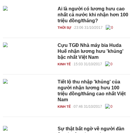
Ai là người có lương hưu cao
nhất cả nước khi nhận hơn 100
triệu đồng/tháng?
23:06 31/10/2017
0
THỜI SỰ
Cựu TGĐ Nhà máy bia Huda
Huế nhận lương hưu 'khủng'
bậc nhất Việt Nam
15:03 31/10/2017
0
KINH TẾ
Tiết lộ thu nhập 'khủng' của
người nhận lương hưu 100
triệu đồng/tháng cao nhất Việt
Nam
07:46 31/10/2017
0
KINH TẾ
Sự thật bất ngờ về người đàn