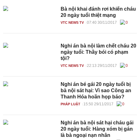
Bà nội khai đánh rơi khiến cháu
20 ngày tuổi thiệt mạng
07:40 30/11/2017
0
VTC NEWS TV
Nghi án bà nội làm chết cháu 20
ngày tuổi: Thầy bói có phạm
tội?
22:13 29/11/2017
0
VTC NEWS TV
Nghi án bé gái 20 ngày tuổi bị
bà nội sát hại: Vì sao Công an
Thanh Hóa hoãn họp báo?
15:50 29/11/2017
0
PHÁP LUẬT
Nghi án bà nội sát hại cháu gái
20 ngày tuổi: Hàng xóm bị gán
là bà ngoại nạn nhân