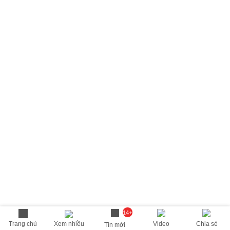
14+
Trang chủ
Xem nhiều
Video
Chia sẻ
Tin mới