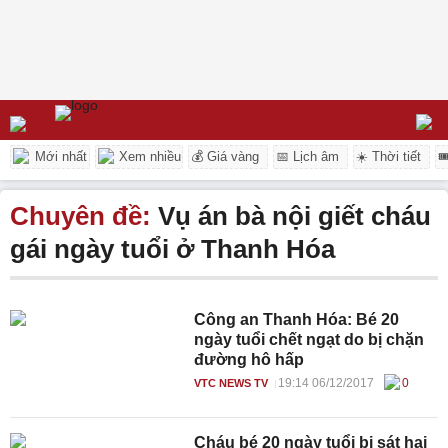
Mới nhất
Xem nhiều
💰 Giá vàng
📅 Lịch âm
☀️ Thời tiết

Chuyên đề:
Vụ án bà nội giết cháu
gái ngày tuổi ở Thanh Hóa
Công an Thanh Hóa: Bé 20
ngày tuổi chết ngạt do bị chặn
đường hô hấp
19:14 06/12/2017
0
VTC NEWS TV
Cháu bé 20 ngày tuổi bị sát hại