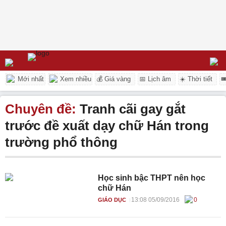
Mới nhất
Xem nhiều
💰 Giá vàng
📅 Lịch âm
☀️ Thời tiết

Chuyên đề:
Tranh cãi gay gắt
trước đề xuất dạy chữ Hán trong
trường phổ thông
Học sinh bậc THPT nên học
chữ Hán
13:08 05/09/2016
0
GIÁO DỤC