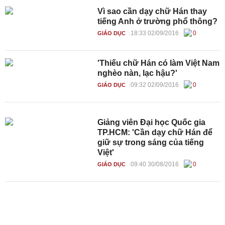
Vì sao cần dạy chữ Hán thay
tiếng Anh ở trường phổ thông?
18:33 02/09/2016
0
GIÁO DỤC
'Thiếu chữ Hán có làm Việt Nam
nghèo nàn, lạc hậu?'
09:32 02/09/2016
0
GIÁO DỤC
Giảng viên Đại học Quốc gia
TP.HCM: 'Cần dạy chữ Hán để
giữ sự trong sáng của tiếng
Việt'
09:40 30/08/2016
0
GIÁO DỤC