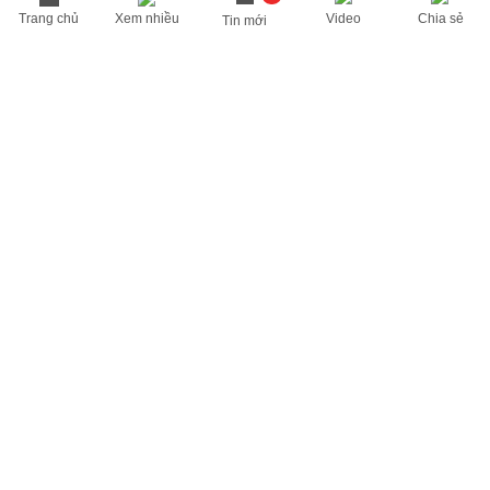
Trang chủ
Xem nhiều
Video
Chia sẻ
Tin mới
THÔNG TIN HỮU ÍCH
Cập nhật nhanh các thông tin được quan tâm mỗi ngày
Lịch âm hôm nay
Dự báo thời tiết hôm nay