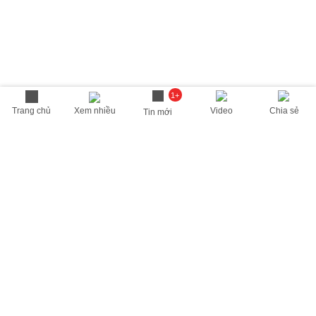
1+
Trang chủ
Xem nhiều
Video
Chia sẻ
Tin mới