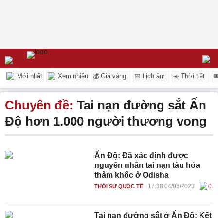
Mới nhất
Xem nhiều
💰 Giá vàng
📅 Lịch âm
☀️ Thời tiết

Chuyên đề:
Tai nạn đường sắt Ấn
Độ hơn 1.000 người thương vong
Ấn Độ: Đã xác định được
nguyên nhân tai nạn tàu hỏa
thảm khốc ở Odisha
17:38 04/06/2023
0
THỜI SỰ QUỐC TẾ
Tai nạn đường sắt ở Ấn Độ: Kết