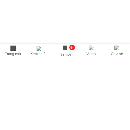
4+
Trang chủ
Xem nhiều
Video
Chia sẻ
Tin mới