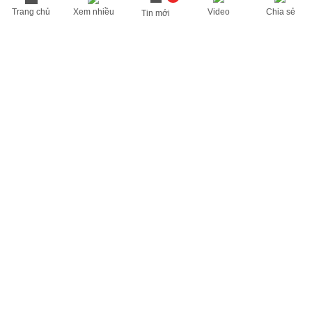
Trang chủ
Xem nhiều
Video
Chia sẻ
Tin mới
THÔNG TIN HỮU ÍCH
Cập nhật nhanh các thông tin được quan tâm mỗi ngày
Lịch âm hôm nay
Dự báo thời tiết hôm nay