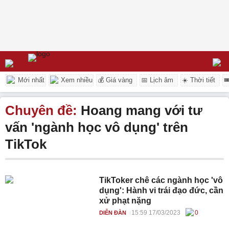
Mới nhất
Xem nhiều
💰 Giá vàng
📅 Lịch âm
☀️ Thời tiết

Chuyên đề:
Hoang mang với tư
vấn 'ngành học vô dụng' trên
TikTok
TikToker chê các ngành học 'vô
dụng': Hành vi trái đạo đức, cần
xử phạt nặng
15:59 17/03/2023
0
DIỄN ĐÀN