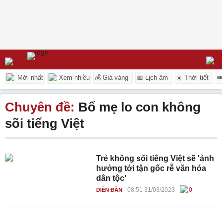
Mới nhất
Xem nhiều
💰 Giá vàng
📅 Lịch âm
☀️ Thời tiết

Chuyên đề:
Bố mẹ lo con không
sõi tiếng Việt
Trẻ không sõi tiếng Việt sẽ 'ảnh
hưởng tới tận gốc rễ văn hóa
dân tộc'
08:51 31/03/2023
0
DIỄN ĐÀN