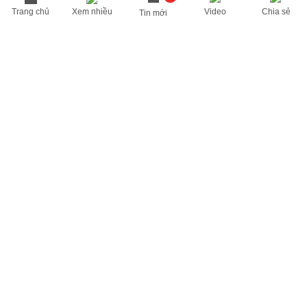
Trang chủ
Xem nhiều
Video
Chia sẻ
Tin mới
THÔNG TIN HỮU ÍCH
Cập nhật nhanh các thông tin được quan tâm mỗi ngày
Lịch âm hôm nay
Dự báo thời tiết hôm nay