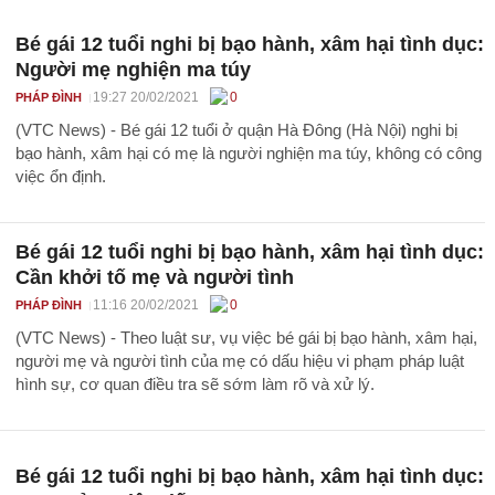
Bé gái 12 tuổi nghi bị bạo hành, xâm hại tình dục:
Người mẹ nghiện ma túy
19:27 20/02/2021
0
PHÁP ĐÌNH
(VTC News) - Bé gái 12 tuổi ở quận Hà Đông (Hà Nội) nghi bị
bạo hành, xâm hại có mẹ là người nghiện ma túy, không có công
việc ổn định.
Bé gái 12 tuổi nghi bị bạo hành, xâm hại tình dục:
Cần khởi tố mẹ và người tình
11:16 20/02/2021
0
PHÁP ĐÌNH
(VTC News) - Theo luật sư, vụ việc bé gái bị bạo hành, xâm hại,
người mẹ và người tình của mẹ có dấu hiệu vi phạm pháp luật
hình sự, cơ quan điều tra sẽ sớm làm rõ và xử lý.
Bé gái 12 tuổi nghi bị bạo hành, xâm hại tình dục: