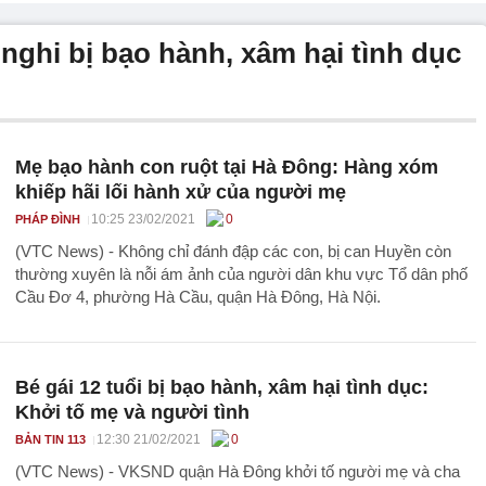
 nghi bị bạo hành, xâm hại tình dục
Mẹ bạo hành con ruột tại Hà Đông: Hàng xóm
khiếp hãi lối hành xử của người mẹ
10:25 23/02/2021
0
PHÁP ĐÌNH
(VTC News) - Không chỉ đánh đập các con, bị can Huyền còn
thường xuyên là nỗi ám ảnh của người dân khu vực Tổ dân phố
Cầu Đơ 4, phường Hà Cầu, quận Hà Đông, Hà Nội.
Bé gái 12 tuổi bị bạo hành, xâm hại tình dục:
Khởi tố mẹ và người tình
12:30 21/02/2021
0
BẢN TIN 113
(VTC News) - VKSND quận Hà Đông khởi tố người mẹ và cha