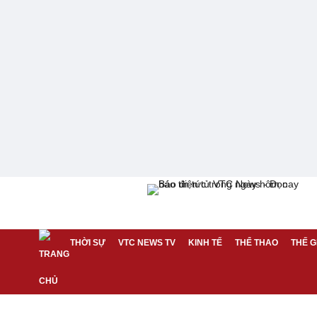
THỜI SỰ
VTC NEWS TV
KINH TẾ
THỂ THAO
THẾ G