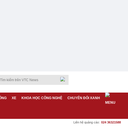
ỐNG
XE
KHOA HỌC CÔNG NGHỆ
CHUYỂN ĐỔI XANH
Liên hệ quảng cáo:
024 36321588