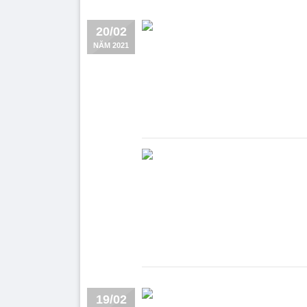
20/02
NĂM 2021
19/02