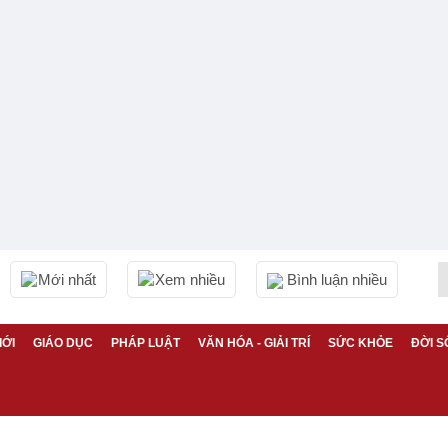
Mới nhất
Xem nhiều
Bình luận nhiều
IỚI
GIÁO DỤC
PHÁP LUẬT
VĂN HÓA - GIẢI TRÍ
SỨC KHỎE
ĐỜI S