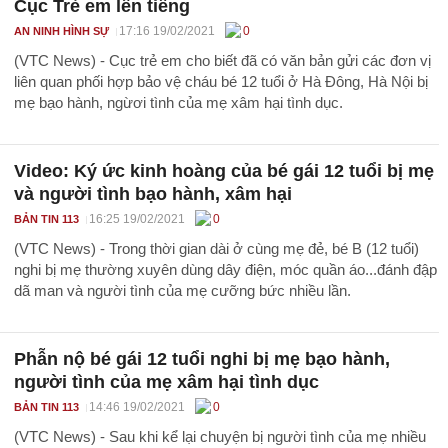
Cục Trẻ em lên tiếng
17:16 19/02/2021
0
AN NINH HÌNH SỰ
(VTC News) - Cục trẻ em cho biết đã có văn bản gửi các đơn vị
liên quan phối hợp bảo vệ cháu bé 12 tuổi ở Hà Đông, Hà Nội bị
mẹ bạo hành, ngừơi tình của mẹ xâm hại tình dục.
Video: Ký ức kinh hoàng của bé gái 12 tuổi bị mẹ
và người tình bạo hành, xâm hại
16:25 19/02/2021
0
BẢN TIN 113
(VTC News) - Trong thời gian dài ở cùng mẹ đẻ, bé B (12 tuổi)
nghi bị mẹ thường xuyên dùng dây điện, móc quần áo...đánh đập
dã man và người tình của mẹ cưỡng bức nhiều lần.
Phẫn nộ bé gái 12 tuổi nghi bị mẹ bạo hành,
người tình của mẹ xâm hại tình dục
14:46 19/02/2021
0
BẢN TIN 113
(VTC News) - Sau khi kể lại chuyện bị người tình của mẹ nhiều