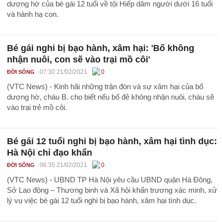
dượng hờ của bé gái 12 tuổi về tội Hiếp dâm người dưới 16 tuổi
và hành hạ con.
Bé gái nghi bị bạo hành, xâm hại: 'Bố không
nhận nuôi, con sẽ vào trại mồ côi'
07:30 21/02/2021
0
ĐỜI SỐNG
(VTC News) - Kinh hãi những trận đòn và sự xâm hại của bố
dượng hờ, cháu B. cho biết nếu bố đẻ không nhận nuôi, cháu sẽ
vào trại trẻ mồ côi.
Bé gái 12 tuổi nghi bị bạo hành, xâm hại tình dục:
Hà Nội chỉ đạo khẩn
06:35 21/02/2021
0
ĐỜI SỐNG
(VTC News) - UBND TP Hà Nội yêu cầu UBND quận Hà Đông,
Sở Lao động – Thương binh và Xã hội khẩn trương xác minh, xử
lý vụ việc bé gái 12 tuổi nghi bị bạo hành, xâm hại tình dục.