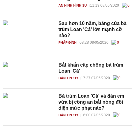
11:19 08/05/2020
0
AN NINH HÌNH SỰ
Sau hơn 10 năm, băng của bà
trùm Loan 'Cá' lớn mạnh cỡ
nào?
08:28 08/05/2020
0
PHÁP ĐÌNH
Bắt khẩn cấp chồng bà trùm
Loan 'Cá'
17:27 07/05/2020
0
BẢN TIN 113
Bà trùm Loan 'Cá' và đàn em
vừa bị công an bắt nóng đối
diện mức phạt nào?
16:00 07/05/2020
0
BẢN TIN 113