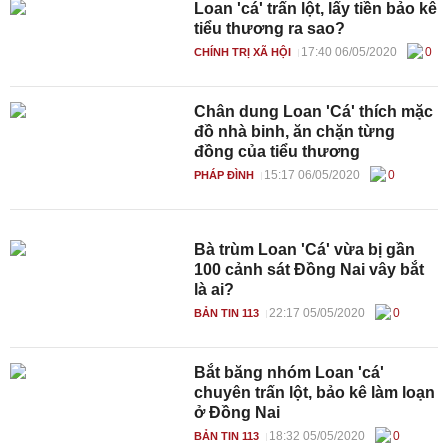
Loan 'cá' trấn lột, lấy tiền bảo kê
tiểu thương ra sao?
17:40 06/05/2020
0
CHÍNH TRỊ XÃ HỘI
Chân dung Loan 'Cá' thích mặc
đồ nhà binh, ăn chặn từng
đồng của tiểu thương
15:17 06/05/2020
0
PHÁP ĐÌNH
Bà trùm Loan 'Cá' vừa bị gần
100 cảnh sát Đồng Nai vây bắt
là ai?
22:17 05/05/2020
0
BẢN TIN 113
Bắt băng nhóm Loan 'cá'
chuyên trấn lột, bảo kê làm loạn
ở Đồng Nai
18:32 05/05/2020
0
BẢN TIN 113