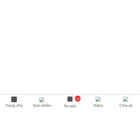
13+
Trang chủ
Xem nhiều
Video
Chia sẻ
Tin mới