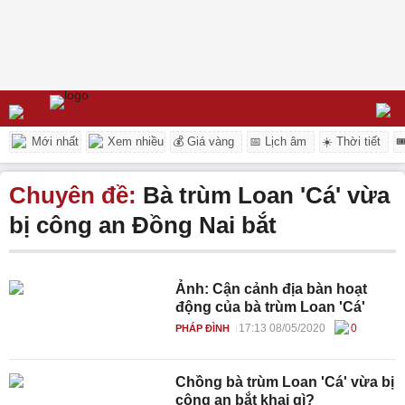
Mới nhất
Xem nhiều
💰 Giá vàng
📅 Lịch âm
☀️ Thời tiết

Chuyên đề:
Bà trùm Loan 'Cá' vừa
bị công an Đồng Nai bắt
Ảnh: Cận cảnh địa bàn hoạt
động của bà trùm Loan 'Cá'
17:13 08/05/2020
0
PHÁP ĐÌNH
Chồng bà trùm Loan 'Cá' vừa bị
công an bắt khai gì?