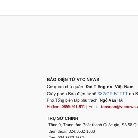
BÁO ĐIỆN TỬ VTC NEWS
Cơ quan chủ quản:
Đài Tiếng nói Việt Nam
Giấy phép Báo điện tử số
382/GP-BTTTT
do B
Phó Tổng biên tập phụ trách:
Ngô Văn Hải
Hotline:
0855.911.911
| Email:
toasoan@vtcnews.
TRỤ SỞ CHÍNH
Tầng 9, Trung tâm Phát thanh Quốc gia, Số 58 
Điện thoại: 024.3632 1588
Fax: 024.3632 1582