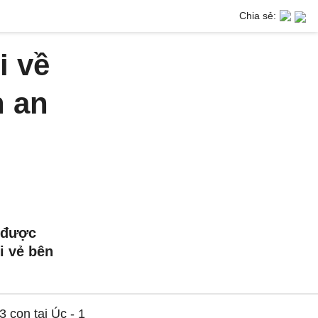
Chia sẻ:
i về
n an
 được
i vẻ bên