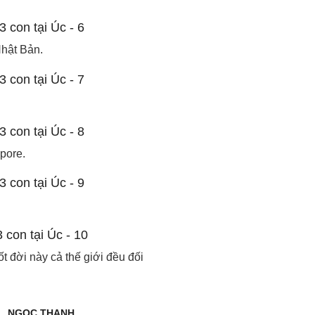
Nhật Bản.
pore.
ốt đời này cả thế giới đều đối
NGỌC THANH