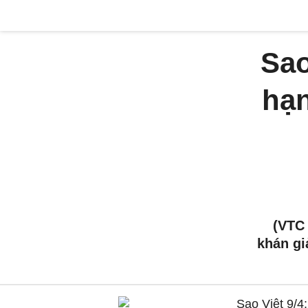
Sao
hạn
(VTC
khán gi