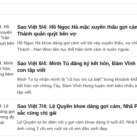
Sao Việt 5/4: Hồ Ngọc Hà mặc xuyên thấu gợi cả
Thành quấn quýt bên vợ
Hồ Ngọc Hà khoe dáng gợi cảm với bộ váy xuyên thấu, vợ ch
Thành - Hari Won liên tục thể hiện tình cảm ở nước ngoài.
Sao Việt 6/4: Minh Tú đăng ký kết hôn, Đàm Vĩn
con tập viết
Minh Tú tự nhận mình là "cô học trò cá biệt" trong khoảnh kh
kết hôn với chồng Tây, Đàm Vĩnh Hưng luyện tính kiên nhẫn 
tập viết.
Sao Việt 7/4: Lệ Quyên khoe dáng gợi cảm, Nhã
sắc cùng chị gái
Lệ Quyên tự tin diện nội y gợi cảm khoe dáng ở tuổi 43, Nh
ảnh cùng 2 chị em ruột và cô em dâu xinh đẹp.