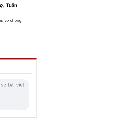
ợ, Tuấn
ai, vợ chồng