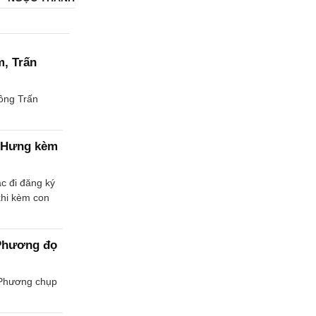
m, Trấn
ồng Trấn
h Hưng kèm
ắc đi đăng ký
khi kèm con
 Phương đọ
ã Phương chụp