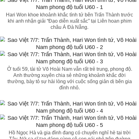
Hari Won khoe khoảnh khắc tình tứ bên Trấn Thành trước
khi anh nhận giải “Đạo diễn xuất sắc” tại Liên hoan phim
châu Á Đà Nẵng.
Ở tuổi 59, tài tử Võ Hoài Nam vẫn rất trẻ trung, phong độ.
Anh thường xuyên chia sẻ những khoảnh khắc đời
thường, bày tỏ sự hài lòng với cuộc sống giản dị bên gia
đình nhỏ.
Hồ Ngọc Hà và gia đình đang có chuyến nghỉ hè tại trời
Tây. Nữ ca sĩ tạo dáng cùng cô con gái nhỏ trên đường