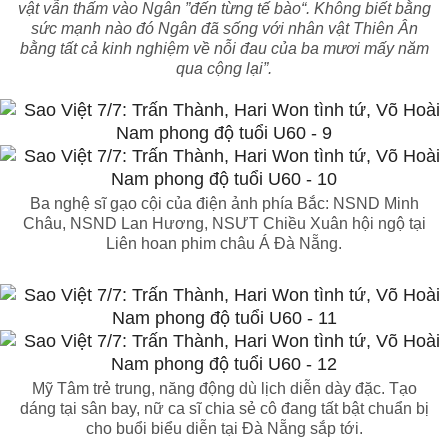
vật vẫn thấm vào Ngân ”đến từng tế bào“. Không biết bằng
sức mạnh nào đó Ngân đã sống với nhân vật Thiên Ân
bằng tất cả kinh nghiệm về nỗi đau của ba mươi mấy năm
qua cộng lại”.
Ba nghệ sĩ gạo cội của điện ảnh phía Bắc: NSND Minh
Châu, NSND Lan Hương, NSƯT Chiều Xuân hội ngộ tại
Liên hoan phim châu Á Đà Nẵng.
Mỹ Tâm trẻ trung, năng động dù lịch diễn dày đặc. Tạo
dáng tại sân bay, nữ ca sĩ chia sẻ cô đang tất bật chuẩn bị
cho buổi biểu diễn tại Đà Nẵng sắp tới.