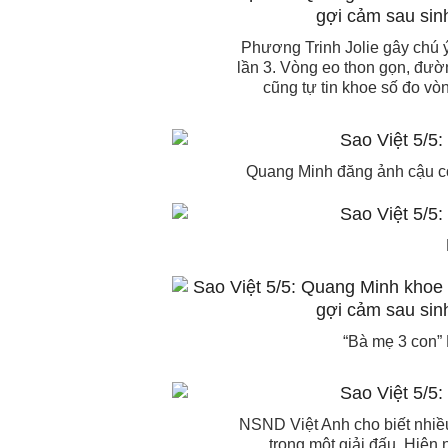
Phương Trinh Jolie gây chú ý
lần 3. Vòng eo thon gọn, đườ
cũng tự tin khoe số đo vò
Quang Minh đăng ảnh cậu con 
“Bà mẹ 3 con”
NSND Việt Anh cho biết nhiề
trong một giải đấu. Hiện