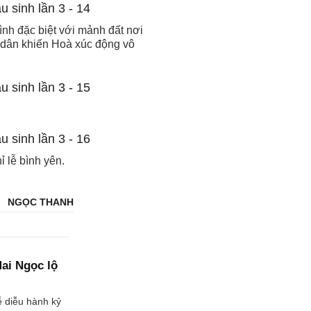
nh đặc biệt với mảnh đất nơi
 dân khiến Hoà xúc động vô
 lễ bình yên.
NGỌC THANH
Mai Ngọc lộ
ễ diễu hành kỷ