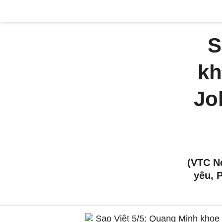
S
kh
Jo
(VTC N
yêu, 