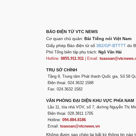
BÁO ĐIỆN TỬ VTC NEWS
Cơ quan chủ quản:
Đài Tiếng nói Việt Nam
Giấy phép Báo điện tử số
382/GP-BTTTT
do B
Phó Tổng biên tập phụ trách:
Ngô Văn Hải
Hotline:
0855.911.911
| Email:
toasoan@vtcnews.
TRỤ SỞ CHÍNH
Tầng 9, Trung tâm Phát thanh Quốc gia, Số 58 
Điện thoại: 024.3632 1588
Fax: 024.3632 1582
VĂN PHÒNG ĐẠI DIỆN KHU VỰC PHÍA NAM
Lầu 11, tòa nhà VOV, số 7, đường Nguyễn Thị Mi
Điện thoại: 028.3811 1705
Hotline:
094.884.8186
Email:
toasoan@vtcnews.vn
Không được sao chép lại bất kỳ thông tin nào