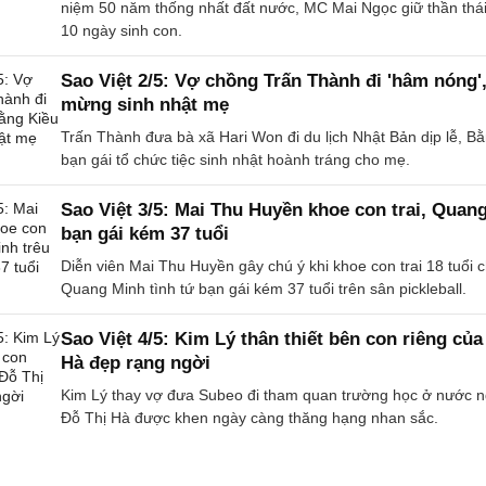
niệm 50 năm thống nhất đất nước, MC Mai Ngọc giữ thần thái
10 ngày sinh con.
Sao Việt 2/5: Vợ chồng Trấn Thành đi 'hâm nóng'
mừng sinh nhật mẹ
Trấn Thành đưa bà xã Hari Won đi du lịch Nhật Bản dịp lễ, B
bạn gái tổ chức tiệc sinh nhật hoành tráng cho mẹ.
Sao Việt 3/5: Mai Thu Huyền khoe con trai, Quan
bạn gái kém 37 tuổi
Diễn viên Mai Thu Huyền gây chú ý khi khoe con trai 18 tuổi 
Quang Minh tình tứ bạn gái kém 37 tuổi trên sân pickleball.
Sao Việt 4/5: Kim Lý thân thiết bên con riêng của
Hà đẹp rạng ngời
Kim Lý thay vợ đưa Subeo đi tham quan trường học ở nước n
Đỗ Thị Hà được khen ngày càng thăng hạng nhan sắc.