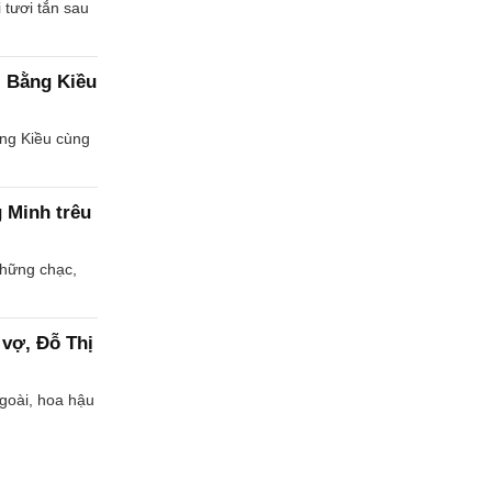
 tươi tắn sau
, Bằng Kiều
ằng Kiều cùng
g Minh trêu
chững chạc,
 vợ, Đỗ Thị
goài, hoa hậu