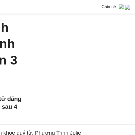
Chia sẻ:
nh
inh
n 3
tử đáng
 sau 4