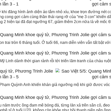
 khi đăng hình ảnh diện áo tắm nhỏ xíu, khoe trọn đường nét cơ
ng cong gợi cảm cùng thần thái rạng rỡ của “mẹ 3 con” khiến dâ
ng 2 hiện tại đã đạt ngưỡng 67, giảm thêm 2cm nữa là về mốc 6
trai tròn 6 tháng tuổi. Ở tuổi 66, nam diễn viên vẫn tất bật vớ
Mỹ Linh dành thời gian rảnh rỗi tới triển lãm tranh của cháu ruột
 Phạm Quỳnh Anh khiến khán giả ngưỡng mộ khi giữ đươc vóc 
u năm trước ông đam mê bóng đá, từng lăn xả trên sân cỏ, đeo 
 nghệ sĩ ở tuổi U70, không còn khỏe như hồi thanh niên nên ông