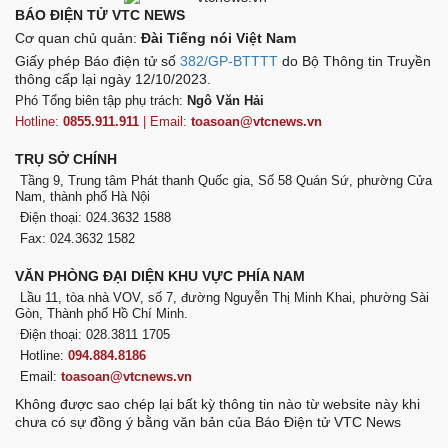
BÁO ĐIỆN TỬ VTC NEWS
Cơ quan chủ quản:
Đài Tiếng nói Việt Nam
Giấy phép Báo điện tử số
382/GP-BTTTT
do Bộ Thông tin Truyền
thông cấp lại ngày 12/10/2023.
Phó Tổng biên tập phụ trách:
Ngô Văn Hải
Hotline:
0855.911.911
| Email:
toasoan@vtcnews.vn
TRỤ SỞ CHÍNH
Tầng 9, Trung tâm Phát thanh Quốc gia, Số 58 Quán Sứ, phường Cửa
Nam, thành phố Hà Nội
Điện thoại: 024.3632 1588
Fax: 024.3632 1582
VĂN PHÒNG ĐẠI DIỆN KHU VỰC PHÍA NAM
Lầu 11, tòa nhà VOV, số 7, đường Nguyễn Thị Minh Khai, phường Sài
Gòn, Thành phố Hồ Chí Minh.
Điện thoại: 028.3811 1705
Hotline:
094.884.8186
Email:
toasoan@vtcnews.vn
Không được sao chép lại bất kỳ thông tin nào từ website này khi
chưa có sự đồng ý bằng văn bản của Báo Điện tử VTC News