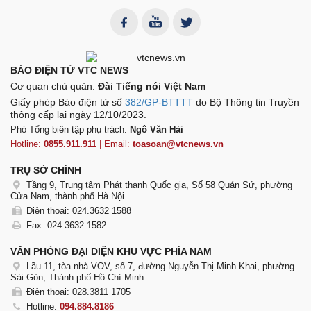
BÁO ĐIỆN TỬ VTC NEWS
Cơ quan chủ quản:
Đài Tiếng nói Việt Nam
Giấy phép Báo điện tử số
382/GP-BTTTT
do Bộ Thông tin Truyền
thông cấp lại ngày 12/10/2023.
Phó Tổng biên tập phụ trách:
Ngô Văn Hải
Hotline:
0855.911.911
| Email:
toasoan@vtcnews.vn
TRỤ SỞ CHÍNH
Tầng 9, Trung tâm Phát thanh Quốc gia, Số 58 Quán Sứ, phường
Cửa Nam, thành phố Hà Nội
Điện thoại: 024.3632 1588
Fax: 024.3632 1582
VĂN PHÒNG ĐẠI DIỆN KHU VỰC PHÍA NAM
Lầu 11, tòa nhà VOV, số 7, đường Nguyễn Thị Minh Khai, phường
Sài Gòn, Thành phố Hồ Chí Minh.
Điện thoại: 028.3811 1705
Hotline:
094.884.8186