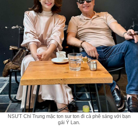
NSƯT Chí Trung mặc ton sur ton đi cà phê sáng với bạn
gái Ý Lan.