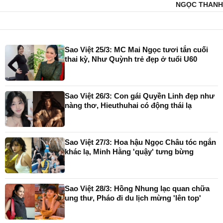
NGỌC THANH
Sao Việt 25/3: MC Mai Ngọc tươi tắn cuối
thai kỳ, Như Quỳnh trẻ đẹp ở tuổi U60
Sao Việt 26/3: Con gái Quyền Linh đẹp như
nàng thơ, Hieuthuhai có động thái lạ
Sao Việt 27/3: Hoa hậu Ngọc Châu tóc ngắn
khác lạ, Minh Hằng 'quậy' tưng bừng
Sao Việt 28/3: Hồng Nhung lạc quan chữa
ung thư, Pháo đi du lịch mừng 'lên top'