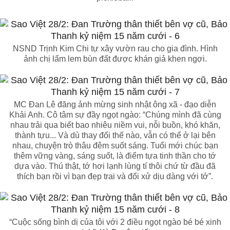
NSND Trịnh Kim Chi tự xây vườn rau cho gia đình. Hình
ảnh chị lấm lem bùn đất được khán giả khen ngợi.
MC Đan Lê đăng ảnh mừng sinh nhật ông xã - đạo diễn
Khải Anh. Cô tâm sự đầy ngọt ngào: “Chúng mình đã cùng
nhau trải qua biết bao nhiêu niềm vui, nỗi buồn, khó khăn,
thành tựu... Và dù thay đổi thế nào, vẫn có thể ở lại bên
nhau, chuyện trò thâu đêm suốt sáng. Tuổi mới chúc bạn
thêm vững vàng, sáng suốt, là điểm tựa tinh thần cho tớ
dựa vào. Thú thật, tớ hơi lạnh lùng tí thôi chứ từ đầu đã
thích bạn rồi vì bạn đẹp trai và đối xử dịu dàng với tớ”.
“Cuộc sống bình dị của tôi với 2 điều ngọt ngào bé bé xinh