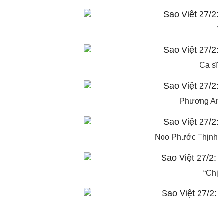
Ca sĩ
Phương Anh
Noo Phước Thịnh s
“Chị