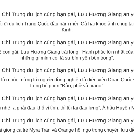
i đi du lịch Trung Quốc đầu năm mới. Cả hai khoe ảnh chụp t
Kinh.
 con gái, Lưu Hương Giang trải lòng: “Hạnh phúc lớn nhất của 
những gì mình có, là sự bình yên bên trong”.
lời chúc mừng tới người đồng nghiệp là diễn viên Doãn Quốc 
trong bộ phim “Đào, phở và piano”.
i nhẽ ra phải đau khổ vì tình, thì tôi lại đau lưng”, Á hậu Huyền 
i giọng ca trẻ Myra Trần và Orange hội ngộ trong chuyến lưu di