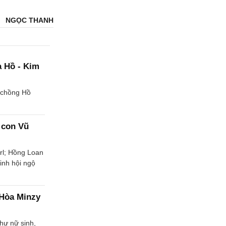
NGỌC THANH
à Hồ - Kim
ợ chồng Hồ
c con Vũ
irl; Hồng Loan
inh hội ngộ
 Hòa Minzy
hư nữ sinh,