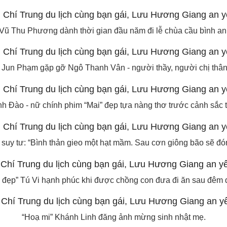
Vũ Thu Phương dành thời gian đầu năm đi lễ chùa cầu bình an
 Jun Phạm gặp gỡ Ngô Thanh Vân - người thầy, người chị thân 
 Đào - nữ chính phim “Mai” đẹp tựa nàng thơ trước cảnh sắc t
uy tư: “Bình thản gieo một hạt mầm. Sau cơn giông bão sẽ đó
 đẹp” Tú Vi hạnh phúc khi được chồng con đưa đi ăn sau đêm 
“Hoạ mi” Khánh Linh đăng ảnh mừng sinh nhật mẹ.