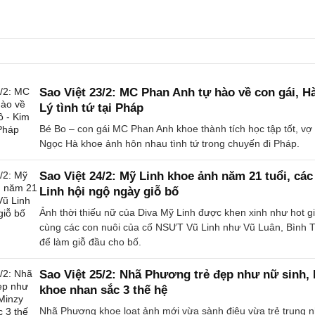
Sao Việt 23/2: MC Phan Anh tự hào về con gái, H
Lý tình tứ tại Pháp
Bé Bo – con gái MC Phan Anh khoe thành tích học tập tốt, v
Ngọc Hà khoe ảnh hôn nhau tình tứ trong chuyến đi Pháp.
Sao Việt 24/2: Mỹ Linh khoe ảnh năm 21 tuổi, cá
Linh hội ngộ ngày giỗ bố
Ảnh thời thiếu nữ của Diva Mỹ Linh được khen xinh như hot g
cùng các con nuôi của cố NSƯT Vũ Linh như Vũ Luân, Bình T
để làm giỗ đầu cho bố.
Sao Việt 25/2: Nhã Phương trẻ đẹp như nữ sinh,
khoe nhan sắc 3 thế hệ
Nhã Phương khoe loạt ảnh mới vừa sành điệu vừa trẻ trung n