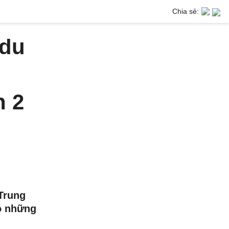
Chia sẻ:
 du
u
n 2
Trung
ó những