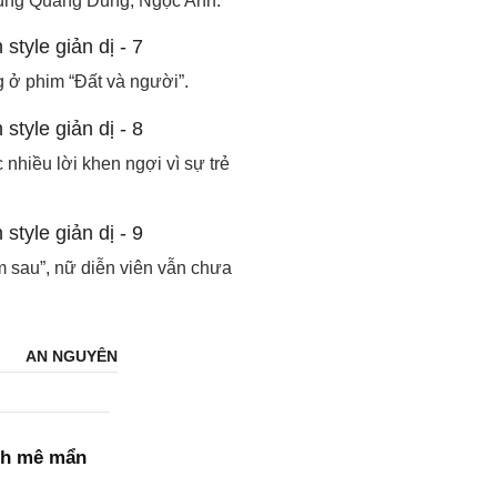
 cùng Quang Dũng, Ngọc Anh.
ở phim “Đất và người”.
nhiều lời khen ngợi vì sự trẻ
m sau”, nữ diễn viên vẫn chưa
AN NGUYÊN
Anh mê mẩn