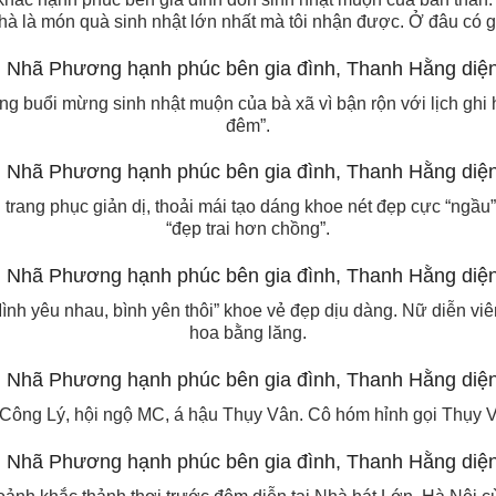
à là món quà sinh nhật lớn nhất mà tôi nhận được. Ở đâu có gia
g buổi mừng sinh nhật muộn của bà xã vì bận rộn với lịch ghi 
đêm”.
rang phục giản dị, thoải mái tạo dáng khoe nét đẹp cực “ngầu
“đẹp trai hơn chồng”.
ình yêu nhau, bình yên thôi” khoe vẻ đẹp dịu dàng. Nữ diễn viê
hoa bằng lăng.
ông Lý, hội ngộ MC, á hậu Thụy Vân. Cô hóm hỉnh gọi Thụy Vân