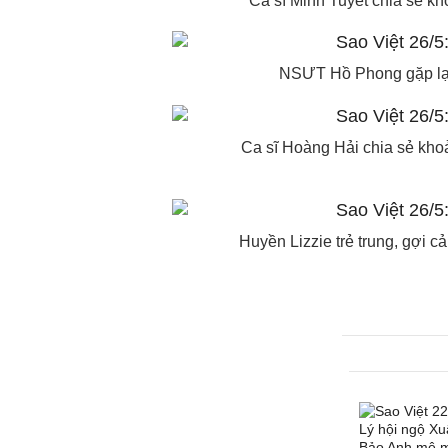
Ca sĩ Minh Tuyết chia sẻ k
NSƯT Hồ Phong gặp lại
Ca sĩ Hoàng Hải chia sẻ khoả
Huyền Lizzie trẻ trung, gợi 