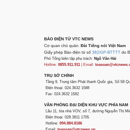
BÁO ĐIỆN TỬ VTC NEWS
Cơ quan chủ quản:
Đài Tiếng nói Việt Nam
Giấy phép Báo điện tử số
382/GP-BTTTT
do B
Phó Tổng biên tập phụ trách:
Ngô Văn Hải
Hotline:
0855.911.911
| Email:
toasoan@vtcnews.
TRỤ SỞ CHÍNH
Tầng 9, Trung tâm Phát thanh Quốc gia, Số 58 
Điện thoại: 024.3632 1588
Fax: 024.3632 1582
VĂN PHÒNG ĐẠI DIỆN KHU VỰC PHÍA NAM
Lầu 11, tòa nhà VOV, số 7, đường Nguyễn Thị Mi
Điện thoại: 028.3811 1705
Hotline:
094.884.8186
Email:
toasoan@vtcnews.vn