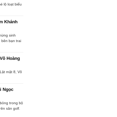
 lộ loạt biểu
Lâm Khánh
mừng sinh
 bên bạn trai
, Võ Hoàng
 Lật mặt 8, Võ
ai Ngọc
 bỏng trong bộ
rên sân golf.