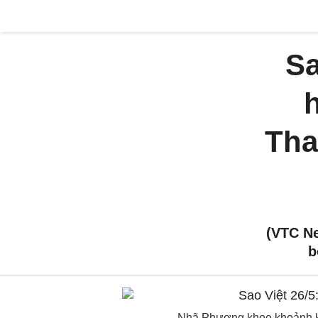
Sa
Tha
(VTC N
b
Nhã Phương khoe khoảnh kh