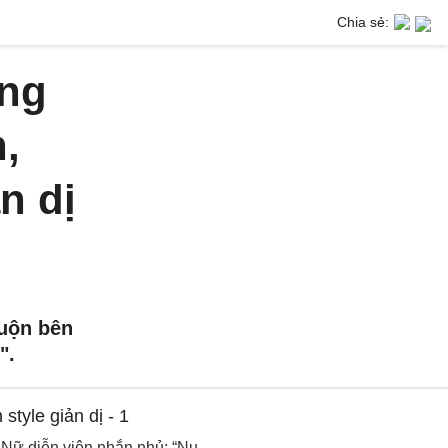
Chia sẻ:
ơng
,
n dị
uộn bên
".
Nữ diễn viên nhắn nhủ: “Nụ