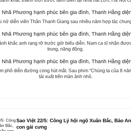
hoảnh khắc thảnh thơi trước đêm diễn tại Nhà hát Lớn, Hà Nội
 nữ diễn viên Thân Thanh Giang sau nhiều năm hợp tác chung 
nh khắc anh rạng rỡ trước giờ biểu diễn. Nam ca sĩ nhận được 
trung, năng động.
cảm phô diễn đường cong hút mắt. Sau phim “Chúng ta của 8 nă
tái xuất trên màn ảnh nhỏ.
Sao Việt 22/5: Công Lý hội ngộ Xuân Bắc, Bảo 
con gái cưng