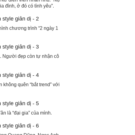
 đình, ở đó có tình yêu”.
hình chương trình “2 ngày 1
”. Người đẹp còn tự nhận cô
n không quên “bắt trend” với
 là “đại gia” của mình.