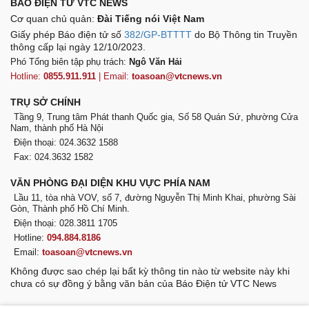
BÁO ĐIỆN TỬ VTC NEWS
Cơ quan chủ quản:
Đài Tiếng nói Việt Nam
Giấy phép Báo điện tử số
382/GP-BTTTT
do Bộ Thông tin Truyền
thông cấp lại ngày 12/10/2023.
Phó Tổng biên tập phụ trách:
Ngô Văn Hải
Hotline:
0855.911.911
| Email:
toasoan@vtcnews.vn
TRỤ SỞ CHÍNH
Tầng 9, Trung tâm Phát thanh Quốc gia, Số 58 Quán Sứ, phường Cửa
Nam, thành phố Hà Nội
Điện thoại: 024.3632 1588
Fax: 024.3632 1582
VĂN PHÒNG ĐẠI DIỆN KHU VỰC PHÍA NAM
Lầu 11, tòa nhà VOV, số 7, đường Nguyễn Thị Minh Khai, phường Sài
Gòn, Thành phố Hồ Chí Minh.
Điện thoại: 028.3811 1705
Hotline:
094.884.8186
Email:
toasoan@vtcnews.vn
Không được sao chép lại bất kỳ thông tin nào từ website này khi
chưa có sự đồng ý bằng văn bản của Báo Điện tử VTC News