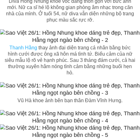
Diva Hồng Nhung khoe vóc dáng thon gọn với bức ảnh
mới. Nữ ca sĩ hé lộ không gian phòng âm nhạc trong căn
nhà của mình. Ở tuổi 54, nữ diva vẫn diện những bộ trang
phục màu sắc rực rỡ.
Thanh Hằng
thay ảnh đại diện trang cá nhân bằng bức
hình cưới được ông xã hôn má tình tứ. Biểu cảm của nữ
siêu mẫu lộ rõ vẻ hạnh phúc. Sau 3 tháng đám cưới, cả hai
thường xuyên hâm nóng tình cảm bằng những buổi hẹn
hò.
Vũ Hà khoe ảnh bên bạn thân Đàm Vĩnh Hưng.