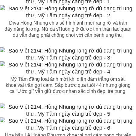
Diva Hồng Nhung chia sẻ hình ảnh mới rạng rỡ và tràn
đầy năng lượng. Nữ ca sĩ luôn giữ được tinh thần lạc quan
dù vẫn đang phải chống chọi với căn bệnh ung thư.
Mỹ Tâm đăng loạt ảnh mới khi diện đầm trắng ôm sát,
khoe vai trần gợi cảm. Sắp bước qua tuổi 44 nhưng giọng
ca “Ước gì” vẫn giữ được nhan sắc xinh đẹp, trẻ trung.
Hoa hậu Lê Hoàng Phương khoe vẻ gợi cảm trong chuyến