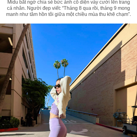
Midu bất ngờ chia sẻ bức ảnh cô diện váy cưới lên trang
cá nhân. Người đẹp viết: “Tháng 8 qua rồi, tháng 9 mong
manh như tâm hồn tôi giữa một chiều mùa thu khẽ chạm”.