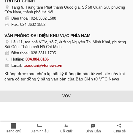
TRỤ SỞ CHÍNH
Tầng 9, Trung tâm Phát thanh Quốc gia, Số 58 Quán Sứ, phường
Cửa Nam, thành phố Hà Nội
Điện thoại: 024.3632 1588
Fax: 024.3632 1582
VĂN PHÒNG ĐẠI DIỆN KHU VỰC PHÍA NAM
Lầu 11, tòa nhà VOV, số 7, đường Nguyễn Thị Minh Khai, phường
Sài Gòn, Thành phố Hồ Chí Minh.
Điện thoại: 028.3811 1705
Hotline:
094.884.8186
Email:
toasoan@vtcnews.vn
Không được sao chép lại bất kỳ thông tin nào từ website này khi
chưa có sự đồng ý bằng văn bản của Báo Điện tử VTC News
VOV
Trang chủ
Xem nhiều
Cỡ chữ
Bình luận
Chia sẻ