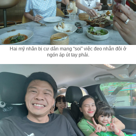
Hai mỹ nhân bị cư dân mạng “soi” việc đeo nhẫn đôi ở
ngón áp út tay phải.