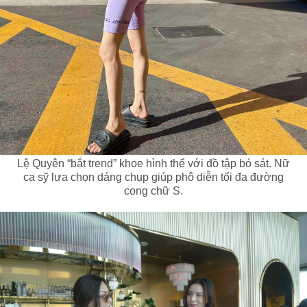
Lệ Quyên “bắt trend” khoe hình thể với đồ tập bó sát. Nữ
ca sỹ lựa chọn dáng chụp giúp phô diễn tối đa đường
cong chữ S.