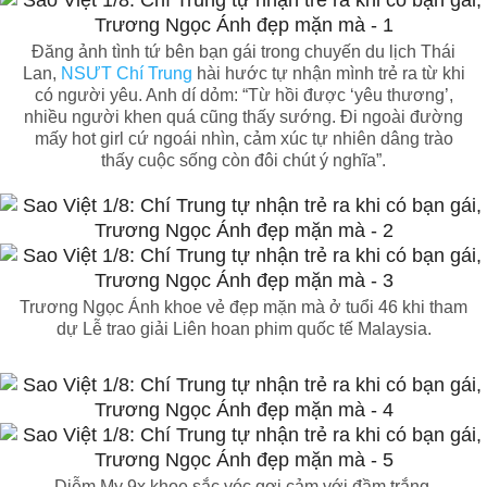
Đăng ảnh tình tứ bên bạn gái trong chuyến du lịch Thái
Lan,
NSƯT Chí Trung
hài hước tự nhận mình trẻ ra từ khi
có người yêu. Anh dí dỏm: “Từ hồi được ‘yêu thương’,
nhiều người khen quá cũng thấy sướng. Đi ngoài đường
mấy hot girl cứ ngoái nhìn, cảm xúc tự nhiên dâng trào
thấy cuộc sống còn đôi chút ý nghĩa”.
Trương Ngọc Ánh khoe vẻ đẹp mặn mà ở tuổi 46 khi tham
dự Lễ trao giải Liên hoan phim quốc tế Malaysia.
Diễm My 9x khoe sắc vóc gợi cảm với đầm trắng.