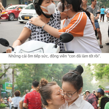
Những cái ôm tiếp sức, động viên “con đã làm tốt rồi”.