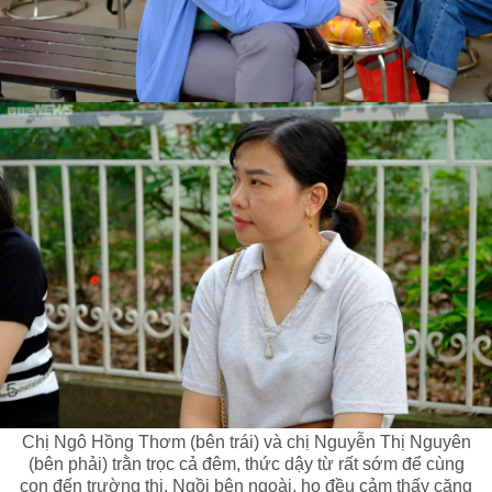
Chị Ngô Hồng Thơm (bên trái) và chị Nguyễn Thị Nguyên
(bên phải) trằn trọc cả đêm, thức dậy từ rất sớm để cùng
con đến trường thi. Ngồi bên ngoài, họ đều cảm thấy căng