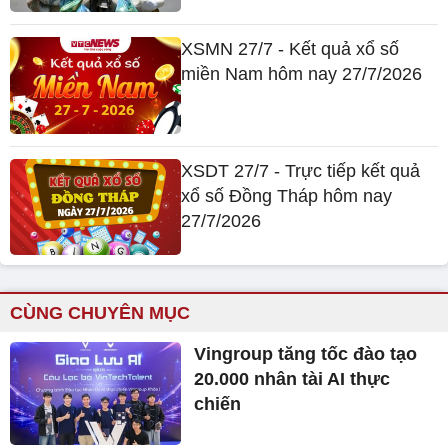
XSMN 27/7 - Kết quả xổ số
miền Nam hôm nay 27/7/2026
XSDT 27/7 - Trực tiếp kết quả
xổ số Đồng Tháp hôm nay
27/7/2026
CÙNG CHUYÊN MỤC
Vingroup tăng tốc đào tạo
20.000 nhân tài AI thực
chiến