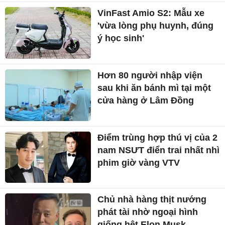
VinFast Amio S2: Mẫu xe
'vừa lòng phụ huynh, đúng
ý học sinh'
Hơn 80 người nhập viện
sau khi ăn bánh mì tại một
cửa hàng ở Lâm Đồng
Điểm trùng hợp thú vị của 2
nam NSƯT điển trai nhất nhì
phim giờ vàng VTV
Chủ nhà hàng thịt nướng
phát tài nhờ ngoại hình
giống hệt Elon Musk