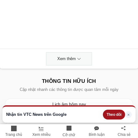
Xem thêm
THÔNG TIN HỮU ÍCH
Cập nhật nhanh các thông tin được quan tâm mỗi ngày
Lịch âm hôm nay
Nhận tin VTC News trên Google
×
Theo dõi
Dự báo thời tiết hôm nay
Giá vàng hôm nay
Trang chủ
Xem nhiều
Bình luận
Chia sẻ
Cỡ chữ