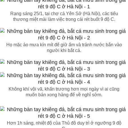
Rạng sáng 25/1, tại chợ cá Yên Sở (Hà Nội), các tiểu
thương miệt mài làm việc trong cái rét buốt 9 độ C.
Họ mặc áo mưa kín mít để giữ ấm và tránh nước bắn vào
người khi bắt cá.
Không khí vội vã, khẩn trương hơn mọi ngày vì ai cũng
muốn bán xong hàng để về nghỉ sớm.
Hơn 1h sáng, nhiệt độ của Thủ đô duy trì ở ngưỡng 9 độ