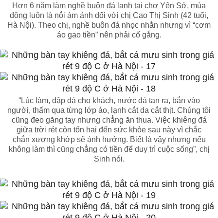
Hơn 6 năm làm nghề buôn đá lạnh tại chợ Yên Sở, mùa
đông luôn là nỗi ám ảnh đối với chị Cao Thị Sinh (42 tuổi,
Hà Nội). Theo chị, nghề buôn đá nhọc nhằn nhưng vì “cơm
áo gạo tiền” nên phải cố gắng.
“Lúc làm, đập đá cho khách, nước đá tan ra, bắn vào
người, thấm qua từng lớp áo, lạnh cắt da cắt thịt. Chúng tôi
cũng đeo găng tay nhưng chẳng ăn thua. Việc khiêng đá
giữa trời rét còn tổn hại đến sức khỏe sau này vì chắc
chắn xương khớp sẽ ảnh hưởng. Biết là vậy nhưng nếu
không làm thì cũng chẳng có tiền để duy trì cuộc sống”, chị
Sinh nói.