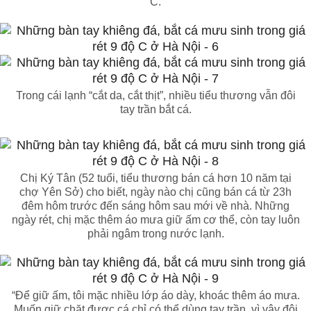
C.
Trong cái lạnh “cắt da, cắt thịt”, nhiều tiểu thương vẫn đôi
tay trần bắt cá.
Chị Ký Tân (52 tuổi, tiểu thương bán cá hơn 10 năm tại
chợ Yên Sở) cho biết, ngày nào chị cũng bán cá từ 23h
đêm hôm trước đến sáng hôm sau mới về nhà. Những
ngày rét, chị mặc thêm áo mưa giữ ấm cơ thể, còn tay luôn
phải ngâm trong nước lạnh.
“Để giữ ấm, tôi mặc nhiều lớp áo dày, khoác thêm áo mưa.
Muốn giữ chặt được cá chỉ có thể dùng tay trần, vì vậy đôi