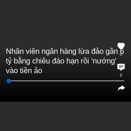
Nhân viên ngân hàng lừa đảo gần 6
0
tỷ bằng chiêu đáo hạn rồi 'nướng'
vào tiền ảo
0