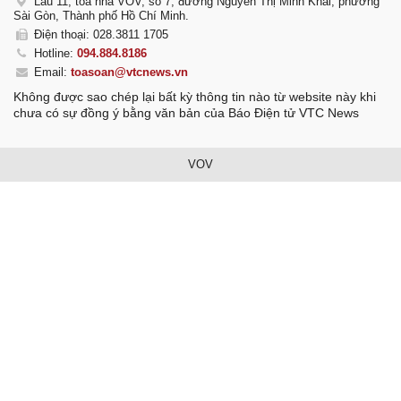
Lầu 11, tòa nhà VOV, số 7, đường Nguyễn Thị Minh Khai, phường
Sài Gòn, Thành phố Hồ Chí Minh.
Điện thoại: 028.3811 1705
Hotline:
094.884.8186
Email:
toasoan@vtcnews.vn
Không được sao chép lại bất kỳ thông tin nào từ website này khi
chưa có sự đồng ý bằng văn bản của Báo Điện tử VTC News
VOV