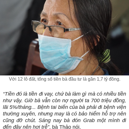
Với 12 lô đất, tổng số tiền bà đầu tư là gần 1,7 tỷ đồng.
“Tiền đó là tiền đi vay, chứ bà làm gì mà có nhiều tiền
như vậy. Giờ bà vẫn còn nợ người ta 700 triệu đồng,
lãi 5%/tháng... Bệnh tai biến của bà phải đi bệnh viện
thường xuyên, nhưng may là có bảo hiểm hỗ trợ nên
cũng đỡ chút. Sáng nay bà đón Grab một mình đi
đến đây nên hơi trễ”
, bà Thảo nói.