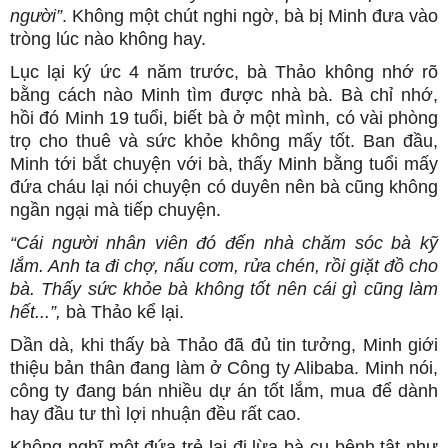
người”
. Không một chút nghi ngờ, bà bị Minh đưa vào
tròng lúc nào không hay.
Lục lại ký ức 4 năm trước, bà Thảo không nhớ rõ
bằng cách nào Minh tìm được nhà bà. Bà chỉ nhớ,
hồi đó Minh 19 tuổi, biết bà ở một mình, có vài phòng
trọ cho thuê và sức khỏe không mấy tốt. Ban đầu,
Minh tới bắt chuyện với bà, thấy Minh bằng tuổi mấy
đứa cháu lại nói chuyện có duyên nên bà cũng không
ngần ngại mà tiếp chuyện.
“Cái người nhân viên đó đến nhà chăm sóc bà kỹ
lắm. Anh ta đi chợ, nấu cơm, rửa chén, rồi giặt đồ cho
bà. Thấy sức khỏe bà không tốt nên cái gì cũng làm
hết...”,
bà Thảo kể lại.
Dần dà, khi thấy bà Thảo đã đủ tin tưởng, Minh giới
thiệu bản thân đang làm ở Công ty Alibaba. Minh nói,
công ty đang bán nhiều dự án tốt lắm, mua để dành
hay đầu tư thì lợi nhuận đều rất cao.
Không nghĩ một đứa trẻ lại đi lừa bà cụ bệnh tật như