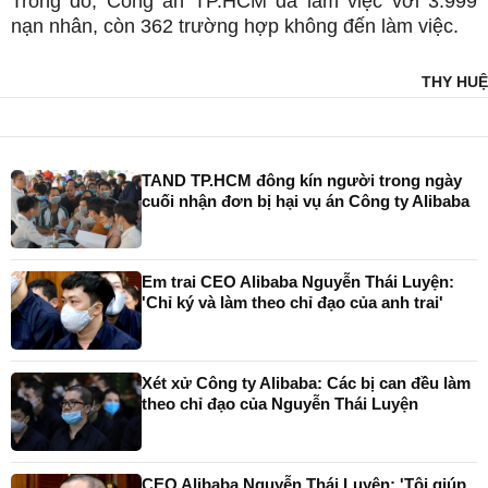
Trong đó, Công an TP.HCM đã làm việc với 3.999
nạn nhân, còn 362 trường hợp không đến làm việc.
THY HUỆ
TAND TP.HCM đông kín người trong ngày
cuối nhận đơn bị hại vụ án Công ty Alibaba
Em trai CEO Alibaba Nguyễn Thái Luyện:
'Chỉ ký và làm theo chỉ đạo của anh trai'
Xét xử Công ty Alibaba: Các bị can đều làm
theo chỉ đạo của Nguyễn Thái Luyện
CEO Alibaba Nguyễn Thái Luyện: 'Tôi giúp