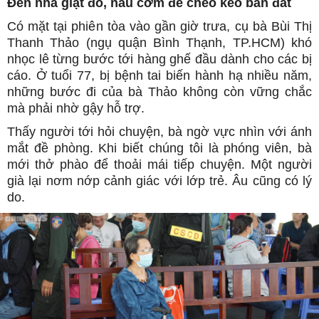
Đến nhà giặt đồ, nấu cơm để chèo kéo bán đất
Có mặt tại phiên tòa vào gần giờ trưa, cụ bà Bùi Thị
Thanh Thảo (ngụ quận Bình Thạnh, TP.HCM) khó
nhọc lê từng bước tới hàng ghế đầu dành cho các bị
cáo. Ở tuổi 77, bị bệnh tai biến hành hạ nhiều năm,
những bước đi của bà Thảo không còn vững chắc
mà phải nhờ gậy hỗ trợ.
Thấy người tới hỏi chuyện, bà ngờ vực nhìn với ánh
mắt đề phòng. Khi biết chúng tôi là phóng viên, bà
mới thở phào để thoải mái tiếp chuyện. Một người
già lại nơm nớp cảnh giác với lớp trẻ. Âu cũng có lý
do.