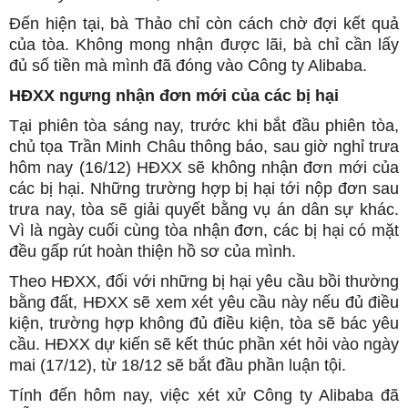
Đến hiện tại, bà Thảo chỉ còn cách chờ đợi kết quả
của tòa. Không mong nhận được lãi, bà chỉ cần lấy
đủ số tiền mà mình đã đóng vào Công ty Alibaba.
HĐXX ngưng nhận đơn mới của các bị hại
Tại phiên tòa sáng nay, trước khi bắt đầu phiên tòa,
chủ tọa Trần Minh Châu thông báo, sau giờ nghỉ trưa
hôm nay (16/12) HĐXX sẽ không nhận đơn mới của
các bị hại. Những trường hợp bị hại tới nộp đơn sau
trưa nay, tòa sẽ giải quyết bằng vụ án dân sự khác.
Vì là ngày cuối cùng tòa nhận đơn, các bị hại có mặt
đều gấp rút hoàn thiện hồ sơ của mình.
Theo HĐXX, đối với những bị hại yêu cầu bồi thường
bằng đất, HĐXX sẽ xem xét yêu cầu này nếu đủ điều
kiện, trường hợp không đủ điều kiện, tòa sẽ bác yêu
cầu. HĐXX dự kiến sẽ kết thúc phần xét hỏi vào ngày
mai (17/12), từ 18/12 sẽ bắt đầu phần luận tội.
Tính đến hôm nay, việc xét xử Công ty Alibaba đã