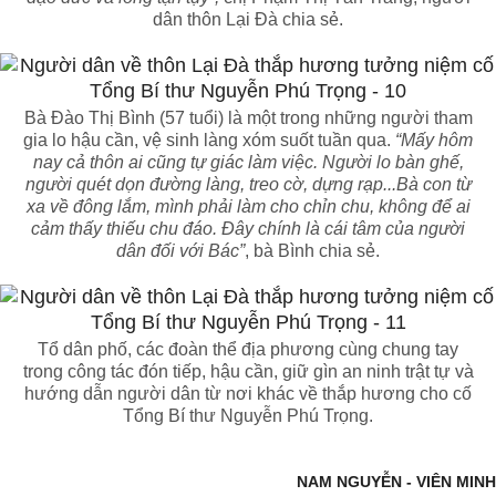
dân thôn Lại Đà chia sẻ.
Bà Đào Thị Bình (57 tuổi) là một trong những người tham
gia lo hậu cần, vệ sinh làng xóm suốt tuần qua.
“Mấy hôm
nay cả thôn ai cũng tự giác làm việc. Người lo bàn ghế,
người quét dọn đường làng, treo cờ, dựng rạp...Bà con từ
xa về đông lắm, mình phải làm cho chỉn chu, không để ai
cảm thấy thiếu chu đáo. Đây chính là cái tâm của người
dân đối với Bác”
, bà Bình chia sẻ.
Tổ dân phố, các đoàn thể địa phương cùng chung tay
trong công tác đón tiếp, hậu cần, giữ gìn an ninh trật tự và
hướng dẫn người dân từ nơi khác về thắp hương cho cố
Tổng Bí thư Nguyễn Phú Trọng.
NAM NGUYỄN - VIÊN MINH