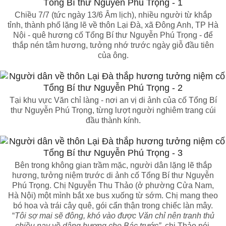
Chiều 7/7 (tức ngày 13/6 Âm lịch), nhiều người từ khắp
tỉnh, thành phố lặng lẽ về thôn Lại Đà, xã Đông Anh, TP Hà
Nội - quê hương cố Tổng Bí thư Nguyễn Phú Trọng - để
thắp nén tâm hương, tưởng nhớ trước ngày giỗ đầu tiên
của ông.
Tại khu vực Văn chỉ làng - nơi an vị di ảnh của cố Tổng Bí
thư Nguyễn Phú Trọng, từng lượt người nghiêm trang cúi
đầu thành kính.
Bên trong không gian trầm mặc, người dân lặng lẽ thắp
hương, tưởng niệm trước di ảnh cố Tổng Bí thư Nguyễn
Phú Trọng. Chị Nguyễn Thu Thảo (ở phường Cửa Nam,
Hà Nội) một mình bắt xe bus xuống từ sớm. Chị mang theo
bó hoa và trái cây quê, gói cẩn thận trong chiếc làn mây.
“
Tôi sợ mai sẽ đông, khó vào được Văn chỉ nên tranh thủ
chiều nay về dâng hương cho Bác trước”,
chị Thảo nói.