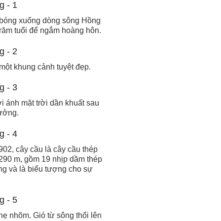
in bóng xuống dòng sông Hồng
trăm tuổi để ngắm hoàng hôn.
một khung cảnh tuyệt đẹp.
i ánh mặt trời dần khuất sau
hưởng.
02, cây cầu là cây cầu thép
.290 m, gồm 19 nhịp dầm thép
ng và là biểu tượng cho sự
nhẹ nhõm. Gió từ sông thổi lên