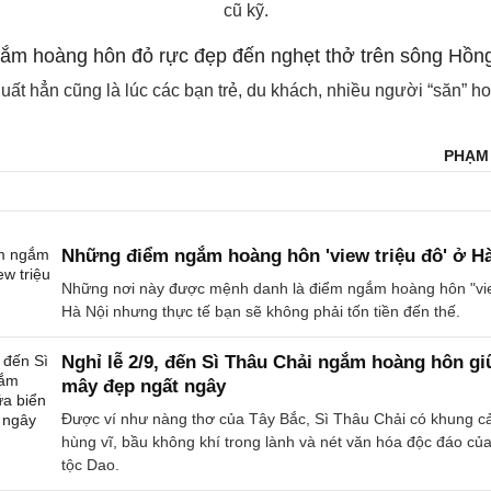
cũ kỹ.
huất hẳn cũng là lúc các bạn trẻ, du khách, nhiều người “săn” ho
PHẠM 
Những điểm ngắm hoàng hôn 'view triệu đô' ở H
Những nơi này được mệnh danh là điểm ngắm hoàng hôn "vie
Hà Nội nhưng thực tế bạn sẽ không phải tốn tiền đến thế.
Nghỉ lễ 2/9, đến Sì Thâu Chải ngắm hoàng hôn gi
mây đẹp ngất ngây
Được ví như nàng thơ của Tây Bắc, Sì Thâu Chải có khung c
hùng vĩ, bầu không khí trong lành và nét văn hóa độc đáo củ
tộc Dao.