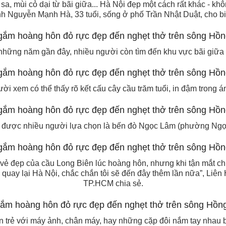
a, mùi cỏ dại từ bãi giữa... Hà Nội đẹp một cách rất khác - khô
h Nguyễn Mạnh Hà, 33 tuổi, sống ở phố Trần Nhật Duật, cho bi
 những năm gần đây, nhiều người còn tìm đến khu vực bãi giữ
ời xem có thể thấy rõ kết cấu cây cầu trăm tuổi, in đậm trong 
 được nhiều người lựa chọn là bến đò Ngọc Lâm (phường Ngọ
 vẻ đẹp của cầu Long Biên lúc hoàng hôn, nhưng khi tận mắt chứ
 quay lại Hà Nội, chắc chắn tôi sẽ đến đây thêm lần nữa”, Liê
TP.HCM chia sẻ.
 trẻ với máy ảnh, chân máy, hay những cặp đôi nắm tay nhau bư