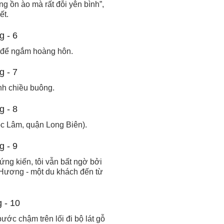
ng ồn ào mà rất đỗi yên bình”,
ết.
a để ngắm hoàng hôn.
ánh chiều buông.
c Lâm, quận Long Biên).
ng kiến, tôi vẫn bất ngờ bởi
n Hương - một du khách đến từ
ớc chậm trên lối đi bộ lát gỗ