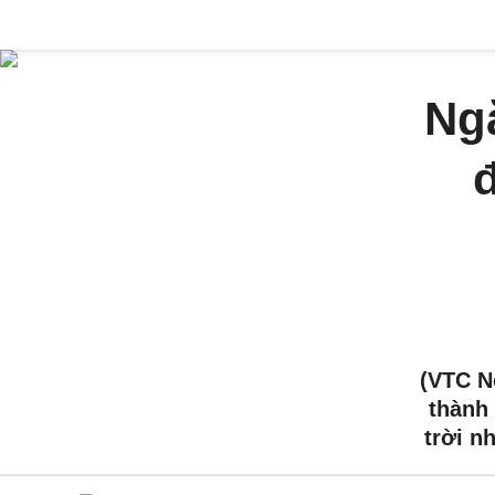
Ng
(VTC N
thành
trời n