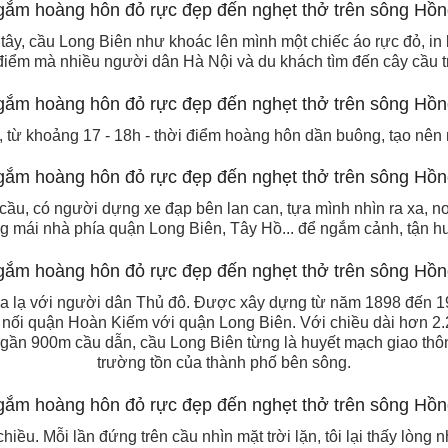
a tây, cầu Long Biên như khoác lên mình một chiếc áo rực đỏ, 
ời điểm mà nhiều người dân Hà Nội và du khách tìm đến cây cầu 
 từ khoảng 17 - 18h - thời điểm hoàng hôn dần buông, tạo nên 
ầu, có người dựng xe đạp bên lan can, tựa mình nhìn ra xa, nơ
 mái nhà phía quận Long Biên, Tây Hồ... để ngắm cảnh, tận 
 lạ với người dân Thủ đô. Được xây dựng từ năm 1898 đến 19
 nối quận Hoàn Kiếm với quận Long Biên. Với chiều dài hơn 2
ng gần 900m cầu dẫn, cầu Long Biên từng là huyết mạch giao thô
trường tồn của thành phố bên sông.
chiều. Mỗi lần đứng trên cầu nhìn mặt trời lặn, tôi lại thấy lòng 