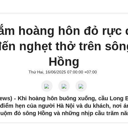
ắm hoàng hôn đỏ rực 
đến nghẹt thở trên sôn
Hồng
Thứ Hai, 16/06/2025 07:00:00 +07:00
ews) -
Khi hoàng hôn buông xuống, cầu Long B
 điểm hẹn của người Hà Nội và du khách, nơi á
huộm đỏ sông Hồng và những nhịp cầu trăm nă