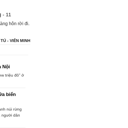
àng hôn rời đi.
TÚ - VIÊN MINH
à Nội
w triệu đô" ở
ữa biển
ảnh núi rừng
a người dân