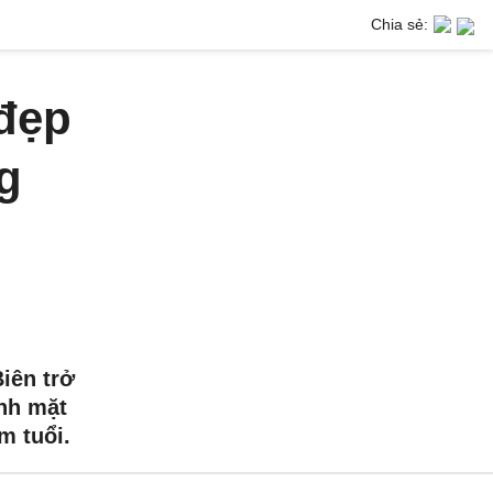
Chia sẻ:
đẹp
g
iên trở
nh mặt
m tuổi.