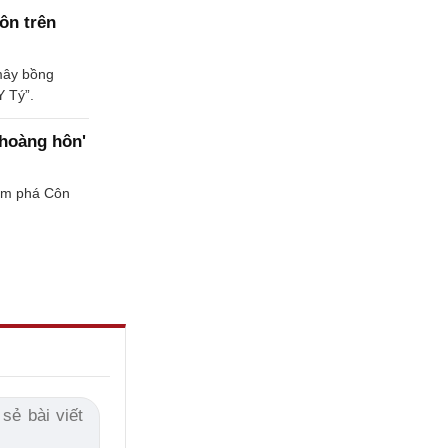
hôn trên
 mây bồng
Y Tý”.
hoàng hôn'
hám phá Côn