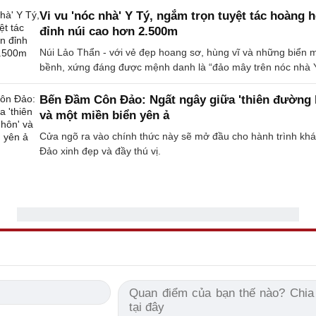
Vi vu 'nóc nhà' Y Tý, ngắm trọn tuyệt tác hoàng 
đỉnh núi cao hơn 2.500m
Núi Lảo Thẩn - với vẻ đẹp hoang sơ, hùng vĩ và những biển
bềnh, xứng đáng được mệnh danh là “đảo mây trên nóc nhà 
Bến Đầm Côn Đảo: Ngất ngây giữa 'thiên đường 
và một miền biển yên ả
Cửa ngõ ra vào chính thức này sẽ mở đầu cho hành trình k
Đảo xinh đẹp và đầy thú vị.