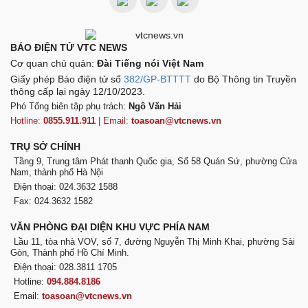
BÁO ĐIỆN TỬ VTC NEWS
Cơ quan chủ quản:
Đài Tiếng nói Việt Nam
Giấy phép Báo điện tử số
382/GP-BTTTT
do Bộ Thông tin Truyền
thông cấp lại ngày 12/10/2023.
Phó Tổng biên tập phụ trách:
Ngô Văn Hải
Hotline:
0855.911.911
| Email:
toasoan@vtcnews.vn
TRỤ SỞ CHÍNH
Tầng 9, Trung tâm Phát thanh Quốc gia, Số 58 Quán Sứ, phường Cửa
Nam, thành phố Hà Nội
Điện thoại: 024.3632 1588
Fax: 024.3632 1582
VĂN PHÒNG ĐẠI DIỆN KHU VỰC PHÍA NAM
Lầu 11, tòa nhà VOV, số 7, đường Nguyễn Thị Minh Khai, phường Sài
Gòn, Thành phố Hồ Chí Minh.
Điện thoại: 028.3811 1705
Hotline:
094.884.8186
Email:
toasoan@vtcnews.vn