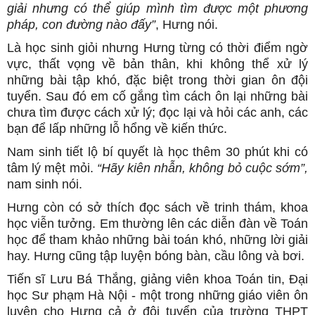
giải nhưng có thể giúp mình tìm được một phương
pháp, con đường nào đấy”
, Hưng nói.
Là học sinh giỏi nhưng Hưng từng có thời điểm ngờ
vực, thất vọng về bản thân, khi không thể xử lý
những bài tập khó, đặc biệt trong thời gian ôn đội
tuyển. Sau đó em cố gắng tìm cách ôn lại những bài
chưa tìm được cách xử lý; đọc lại và hỏi các anh, các
bạn để lấp những lỗ hổng về kiến thức.
Nam sinh tiết lộ bí quyết là học thêm 30 phút khi có
tâm lý mệt mỏi.
“Hãy kiên nhẫn, không bỏ cuộc sớm”,
nam sinh nói.
Hưng còn có sở thích đọc sách về trinh thám, khoa
học viễn tưởng. Em thường lên các diễn đàn về Toán
học để tham khảo những bài toán khó, những lời giải
hay. Hưng cũng tập luyện bóng bàn, cầu lông và bơi.
Tiến sĩ Lưu Bá Thắng, giảng viên khoa Toán tin, Đại
học Sư phạm Hà Nội - một trong những giáo viên ôn
luyện cho Hưng cả ở đội tuyển của trường THPT