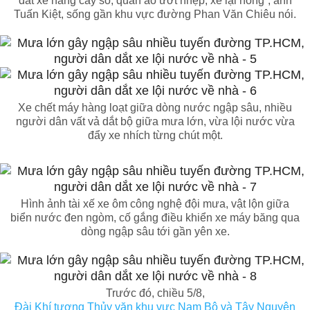
dắt xe hàng cây số, quần áo ướt nhẹp, xe lại hỏng”, anh
Tuấn Kiệt, sống gần khu vực đường Phan Văn Chiêu nói.
Xe chết máy hàng loạt giữa dòng nước ngập sâu, nhiều
người dân vất vả dắt bộ giữa mưa lớn, vừa lội nước vừa
đẩy xe nhích từng chút một.
Hình ảnh tài xế xe ôm công nghệ đội mưa, vật lộn giữa
biển nước đen ngòm, cố gắng điều khiển xe máy băng qua
dòng ngập sâu tới gần yên xe.
Trước đó, chiều 5/8,
Đài Khí tượng Thủy văn khu vực Nam Bộ và Tây Nguyên