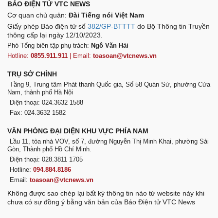
BÁO ĐIỆN TỬ VTC NEWS
Cơ quan chủ quản:
Đài Tiếng nói Việt Nam
Giấy phép Báo điện tử số
382/GP-BTTTT
do Bộ Thông tin Truyền
thông cấp lại ngày 12/10/2023.
Phó Tổng biên tập phụ trách:
Ngô Văn Hải
Hotline:
0855.911.911
| Email:
toasoan@vtcnews.vn
TRỤ SỞ CHÍNH
Tầng 9, Trung tâm Phát thanh Quốc gia, Số 58 Quán Sứ, phường Cửa
Nam, thành phố Hà Nội
Điện thoại: 024.3632 1588
Fax: 024.3632 1582
VĂN PHÒNG ĐẠI DIỆN KHU VỰC PHÍA NAM
Lầu 11, tòa nhà VOV, số 7, đường Nguyễn Thị Minh Khai, phường Sài
Gòn, Thành phố Hồ Chí Minh.
Điện thoại: 028.3811 1705
Hotline:
094.884.8186
Email:
toasoan@vtcnews.vn
Không được sao chép lại bất kỳ thông tin nào từ website này khi
chưa có sự đồng ý bằng văn bản của Báo Điện tử VTC News