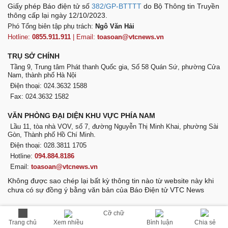
Giấy phép Báo điện tử số
382/GP-BTTTT
do Bộ Thông tin Truyền
thông cấp lại ngày 12/10/2023.
Phó Tổng biên tập phụ trách:
Ngô Văn Hải
Hotline:
0855.911.911
| Email:
toasoan@vtcnews.vn
TRỤ SỞ CHÍNH
Tầng 9, Trung tâm Phát thanh Quốc gia, Số 58 Quán Sứ, phường Cửa
Nam, thành phố Hà Nội
Điện thoại: 024.3632 1588
Fax: 024.3632 1582
VĂN PHÒNG ĐẠI DIỆN KHU VỰC PHÍA NAM
Lầu 11, tòa nhà VOV, số 7, đường Nguyễn Thị Minh Khai, phường Sài
Gòn, Thành phố Hồ Chí Minh.
Điện thoại: 028.3811 1705
Hotline:
094.884.8186
Email:
toasoan@vtcnews.vn
Không được sao chép lại bất kỳ thông tin nào từ website này khi
chưa có sự đồng ý bằng văn bản của Báo Điện tử VTC News
Cỡ chữ
VOV
Trang chủ
Bình luận
Chia sẻ
Xem nhiều