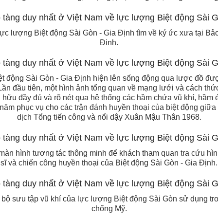
ực lượng Biệt động Sài Gòn - Gia Định tìm về ký ức xưa tại Bảo
Định.
Biệt động Sài Gòn - Gia Định hiện lên sống động qua lược đồ đư
Lần đầu tiên, một hình ảnh tổng quan về mạng lưới và cách thức
n hữu đầy đủ và rõ nét qua hệ thống các hầm chứa vũ khí, hầ
u năm phục vụ cho các trận đánh huyền thoại của biệt động giữa
dịch Tổng tiến công và nổi dậy Xuân Mậu Thân 1968.
màn hình tương tác thông minh để khách tham quan tra cứu hìn
sĩ và chiến công huyền thoại của Biệt động Sài Gòn - Gia Định.
bộ sưu tập vũ khí của lực lượng Biệt động Sài Gòn sử dụng tr
chống Mỹ.