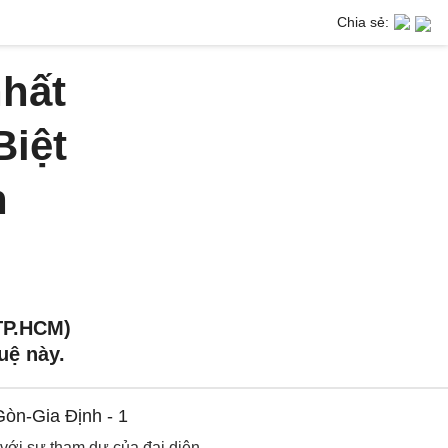
Chia sẻ:
hất
Biệt
h
(TP.HCM)
uệ này.
 với sự tham dự của đại diện