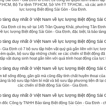
.HCM, Bộ Tư lệnh TP.HCM, Sở VH-TT TP.HCM... và các anh h
lực lượng Biệt động Sài Gòn - Gia Định.
 Gia Định có trụ sở tại 145 Trần Quang Khải, phường Tân Định
ề lực lượng Biệt động Sài Gòn - Gia Định, đặc biệt, là bảo tàng 
- Gia Định có 7 bộ sưu tập hiện vật quý giá gắn liền với lực lư
 ém quân, bộ sưu tập những chiếc xe các chiến sĩ Biệt động đã d
tập vật dụng sinh hoạt gắn liền với quá trình hoạt động của lực
n kể sống động, gần gũi mà cũng đầy tính chất huyền thoại của
tàng là bộ sưu tập hầm bí mật và bộ sưu tập phương tiện đi lạ
các chiến sĩ Biệt động Sài Gòn - Gia Định.
 đốc Công ty TNHH Bảo tàng Biệt động Sài Gòn - Gia Định - ch