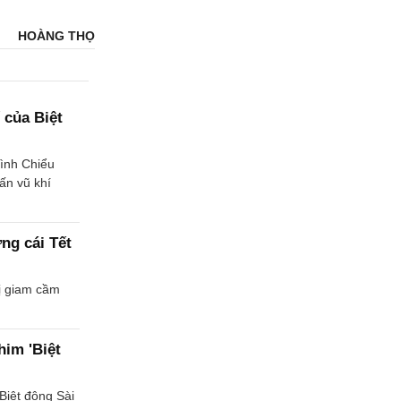
HOÀNG THỌ
 của Biệt
ình Chiểu
ấn vũ khí
ng cái Tết
ị giam cầm
him 'Biệt
Biệt động Sài