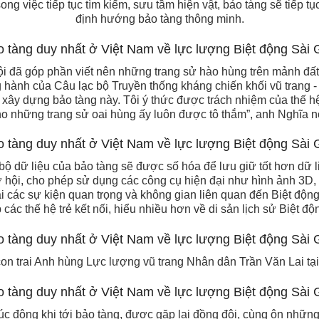
 song việc tiếp tục tìm kiếm, sưu tầm hiện vật, bảo tàng sẽ tiếp t
định hướng bảo tàng thông minh.
ội đã góp phần viết nên những trang sử hào hùng trên mảnh đất 
 hành của Câu lạc bộ Truyền thống kháng chiến khối vũ trang - 
 xây dựng bảo tàng này. Tôi ý thức được trách nhiệm của thế hệ 
o những trang sử oai hùng ấy luôn được tô thắm”, anh Nghĩa n
ộ dữ liệu của bảo tàng sẽ được số hóa để lưu giữ tốt hơn dữ l
hội, cho phép sử dụng các công cụ hiện đại như hình ảnh 3D, 
ại các sự kiện quan trọng và không gian liên quan đến Biệt độn
 các thế hệ trẻ kết nối, hiểu nhiều hơn về di sản lịch sử Biệt đ
on trai Anh hùng Lực lượng vũ trang Nhân dân Trần Văn Lai tại
úc động khi tới bảo tàng, được gặp lại đồng đội, cùng ôn nhữn