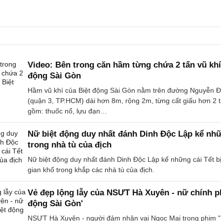
Video: Bên trong căn hầm từng chứa 2 tấn vũ khí
động Sài Gòn
Hầm vũ khí của Biệt động Sài Gòn nằm trên đường Nguyễn Đ
(quận 3, TP.HCM) dài hơn 8m, rộng 2m, từng cất giấu hơn 2 t
gồm: thuốc nổ, lựu đạn…
Nữ biệt động duy nhất đánh Dinh Độc Lập kể nhữ
trong nhà tù của địch
Nữ biệt động duy nhất đánh Dinh Độc Lập kể những cái Tết b
gian khổ trong khắp các nhà tù của địch.
Vẻ đẹp lộng lẫy của NSƯT Hà Xuyên - nữ chính p
động Sài Gòn'
NSƯT Hà Xuyên - người đảm nhận vai Ngọc Mai trong phim "