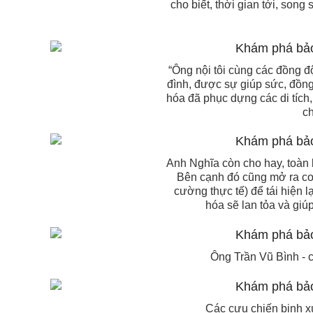
cho biết, thời gian tới, song
“Ông nội tôi cùng các đồng đ
đình, được sự giúp sức, đồng
hóa đã phục dựng các di tích,
ch
Anh Nghĩa còn cho hay, toàn b
Bên cạnh đó cũng mở ra cơ 
cường thực tế) để tái hiện l
hóa sẽ lan tỏa và giúp
Ông Trần Vũ Bình - c
Các cựu chiến binh x