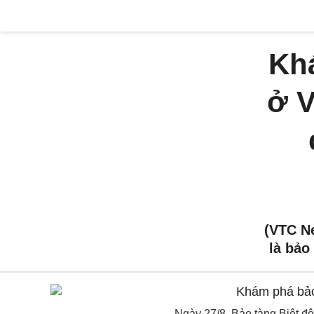
Kh
ở V
(VTC N
là bảo
Ngày 27/8, Bảo tàng Biệt độ