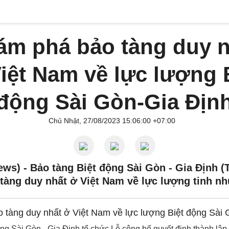
ám phá bảo tàng duy n
iệt Nam về lực lượng 
động Sài Gòn-Gia Địn
Chủ Nhật, 27/08/2023 15:06:00 +07:00
ews) -
Bảo tàng Biệt động Sài Gòn - Gia Định 
 tàng duy nhất ở Việt Nam về lực lượng tinh nh
ng Sài Gòn - Gia Định tổ chức Lễ công bố quyết định thành lập