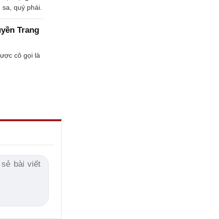
 sa, quý phái.
uyền Trang
ược cô gọi là