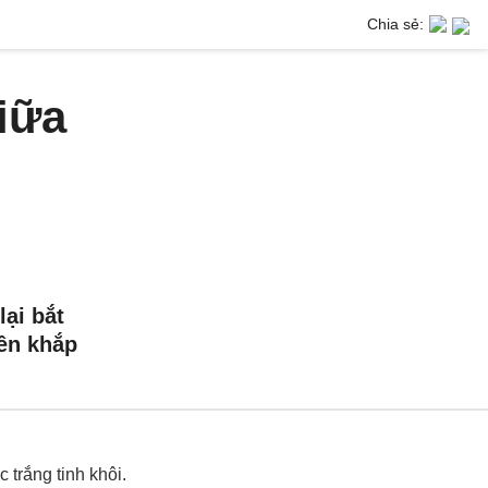
Chia sẻ:
iữa
ại bắt
rên khắp
trắng tinh khôi.