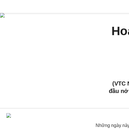
Ho
(VTC 
đầu nở 
Những ngày này,