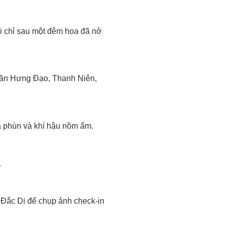
i chỉ sau một đêm hoa đã nở
Trần Hưng Đạo, Thanh Niên,
a phùn và khí hậu nồm ẩm.
.
ồ Đắc Di để chụp ảnh check-in