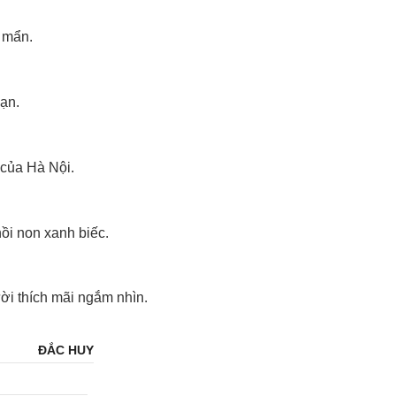
 mẩn.
ạn.
 của Hà Nội.
hồi non xanh biếc.
ười thích mãi ngắm nhìn.
ĐẮC HUY