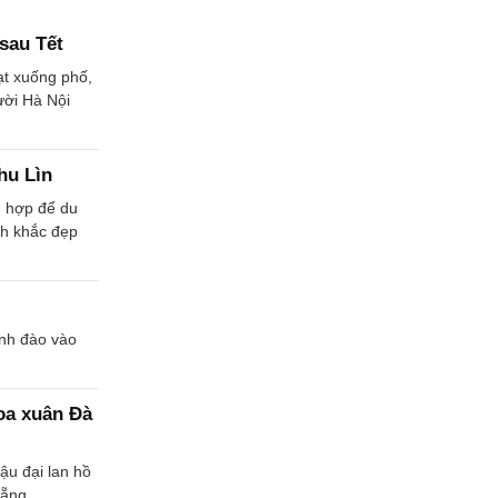
 sau Tết
ạt xuống phố,
ười Hà Nội
hu Lìn
h hợp để du
nh khắc đẹp
nh đào vào
oa xuân Đà
hậu đại lan hồ
Nẵng.