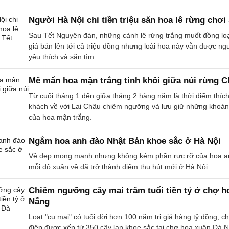
Người Hà Nội chi tiền triệu săn hoa lê rừng chơi
Sau Tết Nguyên đán, những cành lê rừng trắng muốt đồng lo
giá bán lên tới cả triệu đồng nhưng loài hoa này vẫn được ng
yêu thích và săn tìm.
Mê mẩn hoa mận trắng tinh khôi giữa núi rừng C
Từ cuối tháng 1 đến giữa tháng 2 hàng năm là thời điểm thíc
khách về với Lai Châu chiêm ngưỡng và lưu giữ những khoả
của hoa mận trắng.
Ngắm hoa anh đào Nhật Bản khoe sắc ở Hà Nội
Vẻ đẹp mong manh nhưng không kém phần rực rỡ của hoa a
mỗi độ xuân về đã trở thành điểm thu hút mới ở Hà Nội.
Chiêm ngưỡng cây mai trăm tuổi tiền tỷ ở chợ h
Nẵng
Loạt "cụ mai" có tuổi đời hơn 100 năm trị giá hàng tỷ đồng, c
điệp được xếp từ 350 cây lan khoe sắc tại chợ hoa xuân Đà 