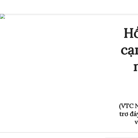
Hồ
cạ
(VTC 
trơ đá
v