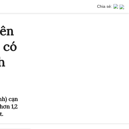
Chia sẻ:
iên
 có
h
nh) cạn
hơn 1,2
t.