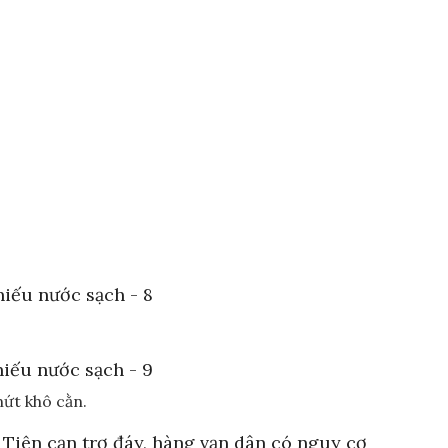
nứt khô cằn.