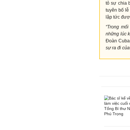
tỏ sự chia 
tuyên bố lễ
lập tức đượ
“Trong mối
những lúc k
Đoàn Cuba 
sự ra đi củ