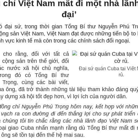
 chỉ Việt Nam mất đi một nhà lãnh
đại’
 đại sứ, trong thời gian Tổng Bí thư Nguyễn Phú Tr
ng sản Việt Nam, Việt Nam đạt được những tiến bộ to 
ĩnh vực kinh tế mà còn trong các chính sách đối ngoại.
 cho rằng, đối với tất cả
cộng sản trên thế giới, đối
các nước xã hội chủ nghĩa,
Đại sứ quán Cuba tại Việt
trong đó có Tổng Bí thư
rủ.
Trọng, cùng các bài viết,
a ông, đã trở thành những tài liệu tham khảo đáng qu
 dựng xã hội tốt đẹp hơn, vì lợi ích của người dân.
đồng chí Nguyễn Phú Trọng hôm nay, kết hợp với nhữn
 vạch ra con đường đi đến thắng lợi cho sự phát triển
chúng tôi tin chắc rằng các nhà lãnh đạo Việt Nam sẽ
ại giao Cuba nhấn mạnh rằng dù Tổng Bí thư mất đi
ông sẽ tồn tại đến thế hệ mai sau.