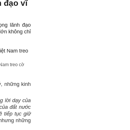
 đạo vĩ
ọng lãnh đạo
lớn không chỉ
 Nam treo cờ
ý, những kinh
g lời dạy của
 của đất nước
 tiếp tục giữ
 nhưng những