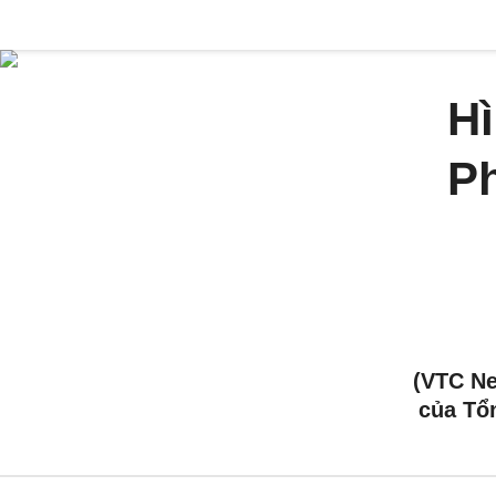
H
Ph
(VTC N
của Tổ