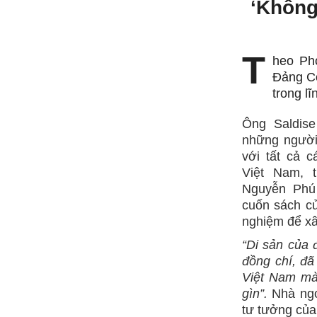
‘Không
T
heo Phó
Đảng Cộ
trong l
Ông Saldise
những người 
với tất cả 
Việt Nam, 
Nguyễn Phú 
cuốn sách củ
nghiệm để xây
“Di sản của 
đồng chí, đã
Việt Nam mà 
gìn”.
Nhà ngo
tư tưởng của 