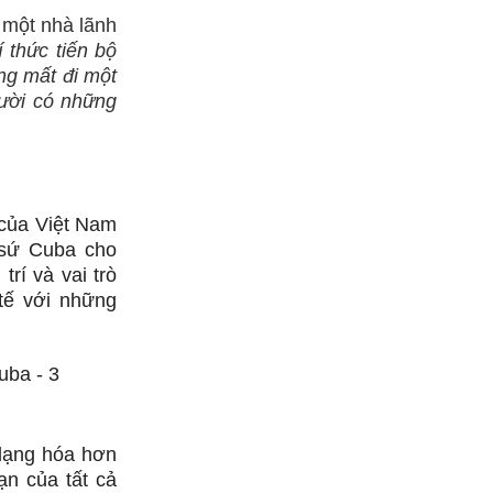
 một nhà lãnh
í thức tiến bộ
ũng mất đi một
gười có những
i của Việt Nam
 sứ Cuba cho
rí và vai trò
tế với những
dạng hóa hơn
ạn của tất cả