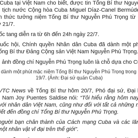
Cuba tại Việt Nam cho biết, được tin Tổng Bí thư Ngu
ủ tịch nước Cộng hòa Cuba Miguel Díaz-Canel Bermúde
nh thức tưởng niệm Tổng Bí thư Nguyễn Phú Trọng từ 
 21/7.
ốc tang diễn ra từ 6h đến 24h ngày 22/7.
uốc hội, Chính quyền Nhân dân Cuba đã dành một p
ổng Bí thư Đảng Cộng sản Việt Nam Nguyễn Phú Trọng
dành một phút mặc niệm Tổng Bí thư Nguyễn Phú Trọng trong
19/7. (Ảnh: Đại sứ quán Cuba)
VTC News
về Tổng Bí thư hôm 20/7, Phó đại sứ, Đại 
t Nam Joy Puentes Saldise nói
: “Tôi hiểu rằng hôm na
 với nhân dân Việt Nam, cũng như đối với tất cả những 
iết đến đồng chí Tổng Bí thư Nguyễn Phú Trọng.
 người bạn chân thành của Cách mạng Cuba và các lã
ột nhân vật vĩ đại trên thế giới”.