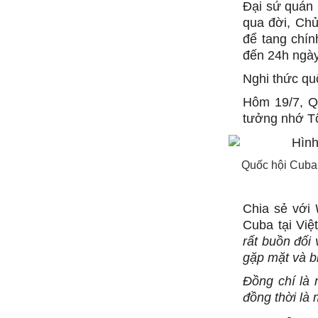
Đại sứ quán 
qua đời, Ch
để tang chí
đến 24h ngày
Nghi thức qu
Hôm 19/7, Q
tưởng nhớ T
Quốc hội Cuba 
Chia sẻ với
Cuba tại Việ
rất buồn đối
gặp mặt và b
Đồng chí là
đồng thời là m