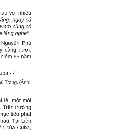
iao với nhiều
rằng, ngay cả
t Nam cũng có
a lắng nghe”.
ư Nguyễn Phú
ày càng được
ỷ niệm 65 năm
ú Trọng. (Ảnh:
 lệ, một mối
. Trên trường
mục tiêu phát
hau. Tại Liên
yền của Cuba,