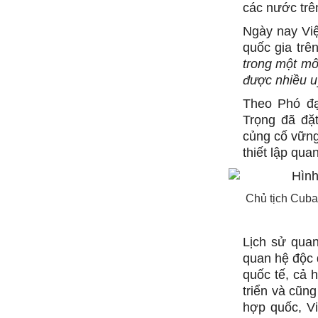
các nước trên
Ngày nay Việ
quốc gia trên
trong một mô
được nhiều u
Theo Phó đạ
Trọng đã đặ
củng cố vững
thiết lập qu
Chủ tịch Cuba
Lịch sử qua
quan hệ độc 
quốc tế, cả 
triển và cũn
hợp quốc, Vi