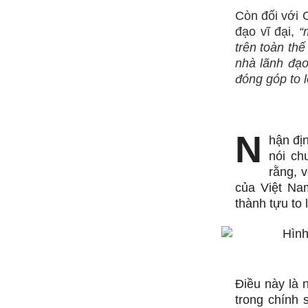
Còn đối với 
đạo vĩ đại,
“
trên toàn thế
nhà lãnh đạo
đóng góp to 
N
hận đị
nói ch
rằng, 
của Việt Na
thành tựu to 
Điều này là
trong chính 