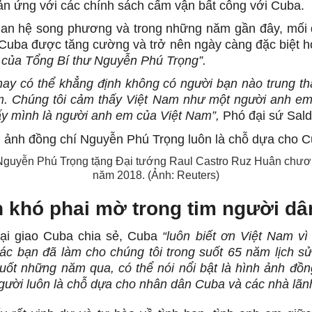
n ứng với các chính sách cấm vận bất công với Cuba.
uan hệ song phương và trong những năm gần đây, mối 
Cuba được tăng cường và trở nên ngày càng đặc biệt 
 của Tổng Bí thư Nguyễn Phú Trọng”.
ay có thể khẳng định không có người bạn nào trung t
. Chúng tôi cảm thấy Việt Nam như một người anh em
y mình là người anh em của Việt Nam”,
Phó đại sứ Saldi
Nguyễn Phú Trọng tặng Đại tướng Raul Castro Ruz Huân chư
năm 2018. (Ảnh: Reuters)
n khó phai mờ trong tim người dâ
ại giao Cuba chia sẻ, Cuba
“luôn biết ơn Việt Nam vì
ác bạn đã làm cho chúng tôi trong suốt 65 năm lịch s
suốt những năm qua, có thể nói nổi bật là hình ảnh đồ
gười luôn là chỗ dựa cho nhân dân Cuba và các nhà lãn