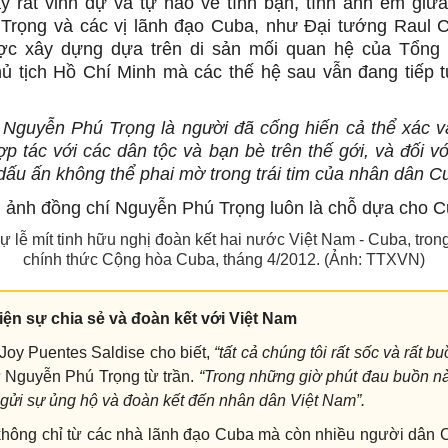
 rất vinh dự và tự hào về tình bạn, tình anh em giữ
Trọng và các vị lãnh đạo Cuba, như Đại tướng Raul C
ợc xây dựng dựa trên di sản mối quan hệ của Tổng t
ủ tịch Hồ Chí Minh mà các thế hệ sau vẫn đang tiếp t
 Nguyễn Phú Trọng là người đã cống hiến cả thể xác 
ợp tác với các dân tộc và bạn bè trên thế gới, và đối v
 dấu ấn không thể phai mờ trong trái tim của nhân dân C
ự lễ mít tinh hữu nghị đoàn kết hai nước Việt Nam - Cuba, tro
chính thức Cộng hòa Cuba, tháng 4/2012. (Ảnh: TTXVN)
iện sự chia sẻ và đoàn kết với Việt Nam
Joy Puentes Saldise cho biết,
“tất cả chúng tôi rất sốc và rất bu
 Nguyễn Phú Trọng từ trần.
“Trong những giờ phút đau buồn nà
, gửi sự ủng hộ và đoàn kết đến nhân dân Việt Nam”.
không chỉ từ các nhà lãnh đạo Cuba mà còn nhiều người dân 