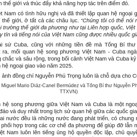
 thế giới và thúc đẩy khả năng hợp tác trên điểm đó.
t Nam có tình hữu nghị và đã thiết lập quan hệ ngoại g
 thế giới, ở tất cả các châu lục.
“Chúng tôi có thể nói 
i trường thế giới đa phương như tại Liên hợp quốc, Việ
y tín và tiếng nói của Việt Nam cũng được nhiều quốc gi
i sứ Cuba, cũng với những tiền đề mà Tổng Bí th
t ra, mối quan hệ song phương Việt Nam - Cuba ng
 chắc và sâu rộng, trong bối cảnh Việt Nam và Cuba k
an hệ ngoại giao vào năm 2025.
 Miguel Mario Diáz-Canel Bermúdez và Tổng Bí thư Nguyễn Ph
TTXVN)
n hệ song phương giữa Việt Nam và Cuba là một ngoại
đáo và duy nhất trong lịch sử quan hệ giữa các quốc gia
hai nước đều là những nước đang phát triển, có chung 
g phối hợp trong các cơ chế đa phương để giúp đỡ lẫn n
ệt Nam luôn lên tiếng ủng hộ quyền độc lập, chủ qu