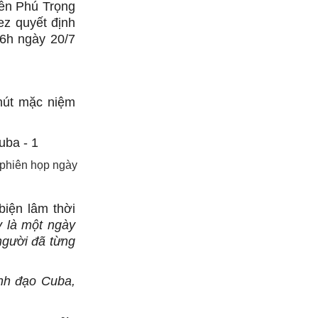
yễn Phú Trọng
z quyết định
6h ngày 20/7
hút mặc niệm
.
 phiên họp ngày
biện lâm thời
y là một ngày
người đã từng
nh đạo Cuba,