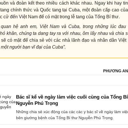
buồn và đoàn kết theo nhiều cách khác nhau. Ngay khi hay tin
 tang chính thức và Quốc tang tại Cuba, một đoàn cấp cao c
c cử đến Việt Nam để có mặt trong lễ tang của Tổng Bí thư.
 quan hệ anh em, Việt Nam và Cuba, trong những lúc đau 
hó khăn, chúng ta dang tay ra với nhau, ôm lấy nhau và chia s
sẽ có mặt để chia sẻ với các nhà lãnh đạo và nhân dân Việ
a một người bạn vĩ đại của Cuba”.
PHƯƠNG AN
Bác sĩ kể về ngày làm việc cuối cùng của Tổng B
Nguyễn Phú Trọng
Những chia sẻ xúc động của các các y bác sĩ về ngày làm việ
bên giường bệnh của Tổng Bí thư Nguyễn Phú Trọng.