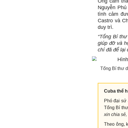
Ông cảm thấy
Nguyễn Phú 
tình cảm đư
Castro và Ch
duy trì.
“Tổng Bí thư
giúp đỡ và h
chí đã để lại
Tổng Bí thư d
Cuba thể h
Phó đại sứ 
Tổng Bí thư
xin chia sẻ
Theo ông, 