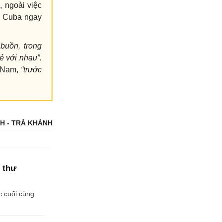
, ngoài việc
ủa Cuba ngay
buồn, trong
ẻ với nhau”.
t Nam,
“trước
H - TRÀ KHÁNH
í thư
c cuối cùng