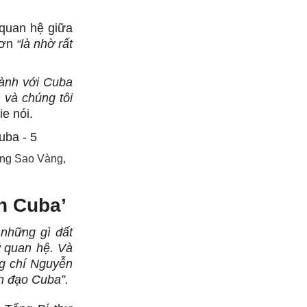
quan hệ giữa
hơn
“là nhờ rất
hành với Cuba
 và chúng tôi
e nói.
ơng Sao Vàng,
n Cuba’
 những gì đất
ử quan hệ. Và
ng chí Nguyễn
h đạo Cuba”.