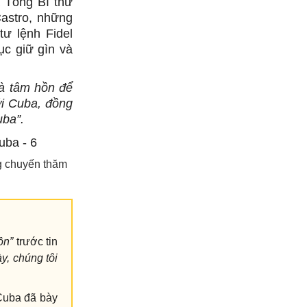
a Tổng Bí thư
astro, những
ư lệnh Fidel
ục giữ gìn và
và tâm hồn để
ới Cuba, đồng
uba”.
ng chuyến thăm
ồn”
trước tin
y, chúng tôi
Cuba đã bày