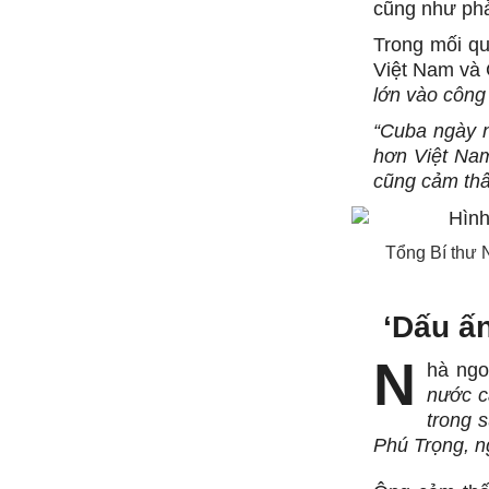
cũng như phả
Trong mối q
Việt Nam và 
lớn vào công
“Cuba ngày n
hơn Việt Nam
cũng cảm thấ
Tổng Bí thư 
‘Dấu ấ
N
hà ngo
nước c
trong 
Phú Trọng, n