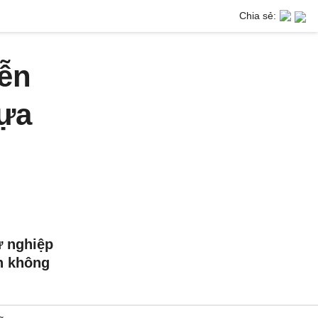
Chia sẻ:
ễn
dựa
ự nghiệp
n không