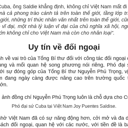
Cuba, ông Saldie khẳng định, không chỉ Việt Nam mất đi
mà cả phong trào cánh tả trên toàn thế giới, tầng lớp tr
 giới, những trí thức nhân văn nhất trên toàn thế giới, c
 vĩ đại, một nhà lý luận vĩ đại của chủ nghĩa xã hội, n
lớn không chỉ cho Việt Nam mà còn cho nhân loại”.
Uy tín về đối ngoại
nh về vai trò của Tổng Bí thư đối với công tác đối ngoạ
ung và mối quan hệ song phương nói riêng, Phó đại
với sự đóng góp của Tổng Bí thư Nguyễn Phú Trọng, vị t
m đang ngày càng được nâng cao trên trường quốc 
lớn.
Phó đại sứ Cuba tại Việt Nam Joy Puentes Saldise.
 nhờ Việt Nam đã có sự năng động hơn, cởi mở và đa 
sách đối ngoại, quan hệ với các nước, với tiền đề là b