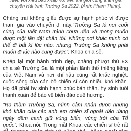
thiệu với kiều bào khắp nơi trên thế giới cùng tham gia
chuyến Hải trình Trường Sa 2022. (Ảnh: Phạm Thịnh).
Chàng trai không giấu được sự hạnh phúc vì được
tham gia vào chuyến đi này.
“Trường Sa là nơi cuối
cùng của Việt Nam mình chưa đến và mong muốn
được một lần đặt chân tới. Những nơi khác mình có
thể đi bất kì lúc nào, nhưng Trường Sa không phải
muốn đi lúc nào cũng được”,
Khoa chia sẻ.
Khép lại một hành trình đẹp, chàng phượt thủ 8X
chia sẻ Trường Sa là một phần lãnh thổ thiêng liêng
của Việt Nam và nơi khí hậu cũng rất khắc nghiệt,
cuộc sống của cán bộ chiến sĩ còn nhiều khó khăn.
Họ đã phải hy sinh hạnh phúc bản thân, hy sinh tuổi
thanh xuân để bảo vệ biển đảo quê hương.
“Ra thăm Trường Sa, mình cảm nhận được những
khó khăn của các anh em chiến sĩ ngoài đảo đang
ngày đêm canh giữ vùng biển, vùng trời của Tổ
quốc”,
Khoa nói. Trong mắt Khoa, các chiến sĩ trẻ rất