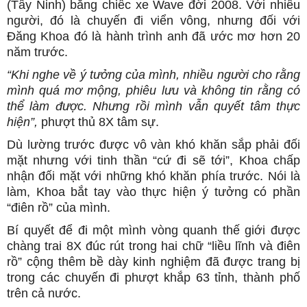
(Tây Ninh) bằng chiếc xe Wave đời 2008. Với nhiều
người, đó là chuyến đi viển vông, nhưng đối với
Đăng Khoa đó là hành trình anh đã ước mơ hơn 20
năm trước.
“Khi nghe về ý tưởng của mình, nhiều người cho rằng
mình quá mơ mộng, phiêu lưu và không tin rằng có
thể làm được. Nhưng rồi mình vẫn quyết tâm thực
hiện”,
phượt thủ 8X tâm sự.
Dù lường trước được vô vàn khó khăn sắp phải đối
mặt nhưng với tinh thần “cứ đi sẽ tới”, Khoa chấp
nhận đối mặt với những khó khăn phía trước. Nói là
làm, Khoa bắt tay vào thực hiện ý tưởng có phần
“điên rồ” của mình.
Bí quyết để đi một mình vòng quanh thế giới được
chàng trai 8X đúc rút trong hai chữ “liều lĩnh và điên
rồ” cộng thêm bề dày kinh nghiệm đã được trang bị
trong các chuyến đi phượt khắp 63 tỉnh, thành phố
trên cả nước.