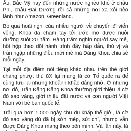
Âu, Bắc Mỹ hay đến những nước nghèo khó ở châu
Phi, châu Đại Dương rồi cả những nơi xa xôi hẻo
lánh như Amazon, Greenland.
Bỏ qua hoài nghi của nhiều người về chuyến đi viển
vông, Khoa đã chạm tay tới ước mơ được nuôi
dưỡng suốt 20 năm. Hàng trăm nghìn người say mê,
hồi hộp theo dõi hành trình đầy hấp dẫn, thú vị và
tràn ngập những điều mới mẻ mà Đăng Khoa chia sẻ
mỗi ngày.
Tại mỗi địa điểm nổi tiếng khác nhau trên thế giới
chàng phượt thủ 8X lại mang lá cờ Tổ quốc ra để
cùng lưu lại những khoảnh khắc đáng nhớ. Ở những
nơi đó, Trần Đặng Đăng Khoa thường giới thiệu lá cờ
đỏ sao vàng, giới thiệu đất nước và con người Việt
Nam với bè bạn quốc tế.
Trải qua hơn 1.000 ngày chu du khắp thế giới, lá cờ
đỏ sao vàng dù đã bị sờn mép, sứt chỉ, nhưng vẫn
được Đăng Khoa mang theo bên mình. Và lần này, lá