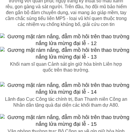
trường với quân phục ngụy trang kỹ thuật số màu xanh
rêu, gọn gàng và sát người. Trên đầu, họ đội mũ bảo hiểm
đen gắn bộ đàm chuyên dụng, vai mang áo giáp mềm, tay
cầm chắc súng tiểu liên MP5 - loại vũ khí quen thuộc trong
các nhiệm vụ chống khủng bố, giải cứu con tin
Khối nam sĩ quan Cảnh sát gìn giữ hòa bình Liên hợp
quốc trên thao trường.
Lãnh đạo Cục Công tác chính trị, Ban Thanh niên Công an
Nhân dân tặng quà đại diện các khối tham dự A80.
Văn phòng thường trực Bộ Công an về gìn giữ hòa bình