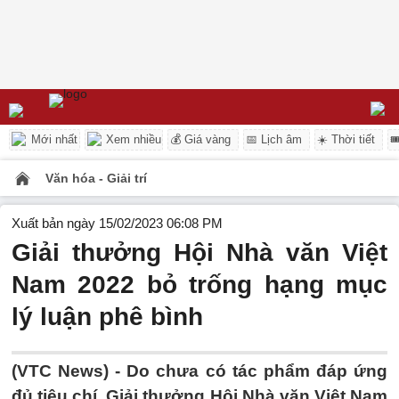
Mới nhất
Xem nhiều
💰 Giá vàng
📅 Lịch âm
☀️ Thời tiết

Văn hóa - Giải trí
Xuất bản ngày 15/02/2023 06:08 PM
Giải thưởng Hội Nhà văn Việt
Nam 2022 bỏ trống hạng mục
lý luận phê bình
(VTC News) -
Do chưa có tác phẩm đáp ứng
đủ tiêu chí, Giải thưởng Hội Nhà văn Việt Nam