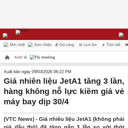
Mới nhất
Xem nhiều
💰 Giá vàng
📅 Lịch âm
☀️ Thời tiết

Kinh tế
Thị trường
Xuất bản ngày 09/03/2026 06:22 PM
Giá nhiên liệu JetA1 tăng 3 lần,
hàng không nỗ lực kiềm giá vé
máy bay dịp 30/4
(VTC News) -
Giá nhiêu liệu JetA1 (không phải
giá dầu thô) đã tăng gấp 3 lần so với thời