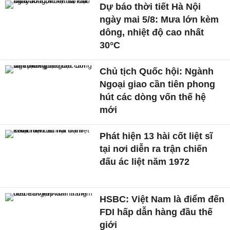
Dự báo thời tiết Hà Nội
ngày mai 5/8: Mưa lớn kèm
dông, nhiệt độ cao nhất
30°C
Chủ tịch Quốc hội: Ngành
Ngoại giao cần tiên phong
hút các dòng vốn thế hệ
mới
Phát hiện 13 hài cốt liệt sĩ
tại nơi diễn ra trận chiến
đấu ác liệt năm 1972
HSBC: Việt Nam là điểm đến
FDI hấp dẫn hàng đầu thế
giới