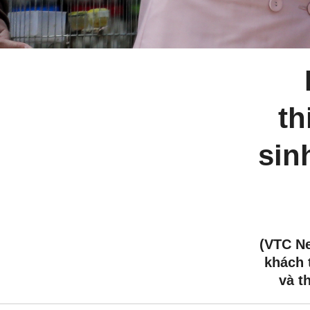
th
sin
(VTC N
khách 
và t