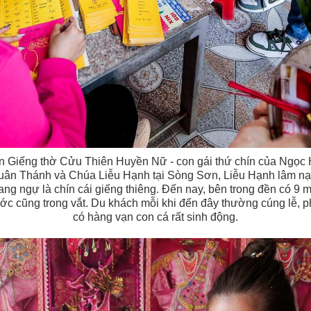
ín Giếng thờ Cửu Thiên Huyền Nữ - con gái thứ chín của Ngọc
 Quân Thánh và Chúa Liễu Hạnh tại Sòng Sơn, Liễu Hạnh lâm nạn
g ngự là chín cái giếng thiêng. Đến nay, bên trong đền có 9 
ớc cũng trong vắt. Du khách mỗi khi đến đây thường cúng lễ, p
có hàng vạn con cá rất sinh động.