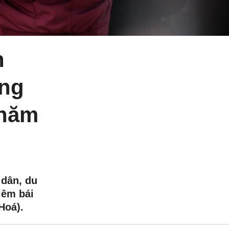
n
óng
 năm
dân, du
iêm bái
Hoá).