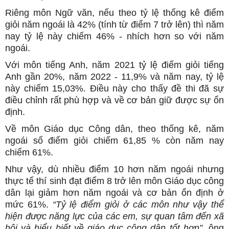
Riêng môn Ngữ văn, nếu theo tỷ lệ thống kê điểm
giỏi năm ngoái là 42% (tính từ điểm 7 trở lên) thì năm
nay tỷ lệ này chiếm 46% - nhích hơn so với năm
ngoái.
Với môn tiếng Anh, năm 2021 tỷ lệ điểm giỏi tiếng
Anh gần 20%, năm 2022 - 11,9% và năm nay, tỷ lệ
này chiếm 15,03%. Điều này cho thấy đề thi đã sự
điều chỉnh rất phù hợp và về cơ bản giữ được sự ổn
định.
Về môn Giáo dục Công dân, theo thống kê, năm
ngoái số điểm giỏi chiếm 61,85 % còn năm nay
chiếm 61%.
Như vậy, dù nhiều điểm 10 hơn năm ngoái nhưng
thực tế thí sinh đạt điểm 8 trở lên môn Giáo dục công
dân lại giảm hơn năm ngoái và cơ bản ổn định ở
mức 61%.
“Tỷ lệ điểm giỏi ở các môn như vậy thể
hiện được năng lực của các em, sự quan tâm đến xã
hội và hiểu biết về giáo dục công dân tốt hơn”,
ông