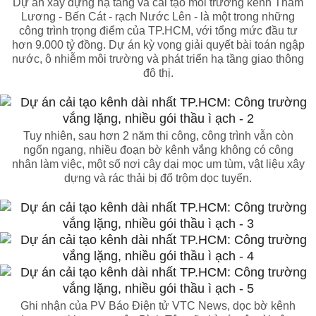
Dự án xây dựng hạ tầng và cải tạo môi trường kênh Tham
Lương - Bến Cát - rạch Nước Lên - là một trong những
công trình trọng điểm của TP.HCM, với tổng mức đầu tư
hơn 9.000 tỷ đồng. Dự án kỳ vọng giải quyết bài toán ngập
nước, ô nhiễm môi trường và phát triển hạ tầng giao thông
đô thị.
Tuy nhiên, sau hơn 2 năm thi công, công trình vẫn còn
ngổn ngang, nhiều đoạn bờ kênh vắng không có công
nhân làm việc, một số nơi cây dại mọc um tùm, vật liệu xây
dựng và rác thải bị đổ trộm dọc tuyến.
Ghi nhận của PV Báo Điện tử VTC News, dọc bờ kênh